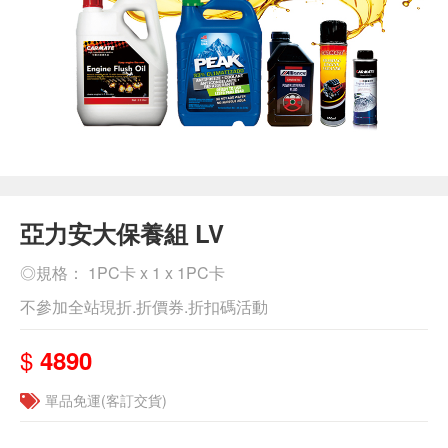
亞力安大保養組 LV
◎規格： 1PC卡 x 1 x 1PC卡
不參加全站現折.折價券.折扣碼活動
$
4890
單品免運(客訂交貨)