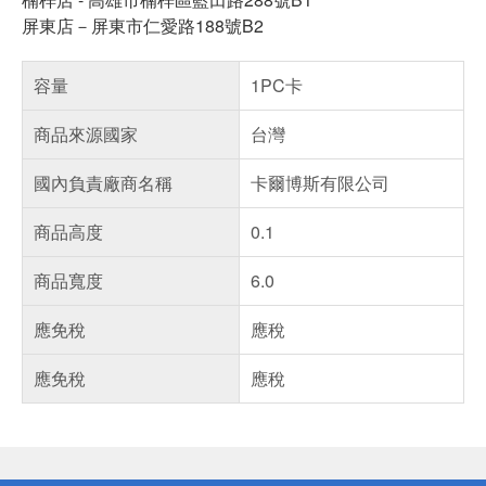
屏東店－屏東市仁愛路188號B2
容量
1PC卡
商品來源國家
台灣
國內負責廠商名稱
卡爾博斯有限公司
商品高度
0.1
商品寬度
6.0
應免稅
應稅
應免稅
應稅
偏遠地區配送
詐騙網頁！請小心！
得獎公告
熱門話題