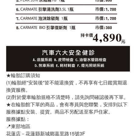
★輪胎訂購須知
(1)輪胎經"安裝後"皆不能退換貨，不再享有七日鑑賞期退
換貨服務。
(2)對於愛車輪胎規格不清楚時，請先詢問確認後再下單。
★在輪胎館下單的商品，會有專員與您聯繫，安排到以下
服務據點安裝、提貨。商品不另配送至客戶住家。
服務據點：
📍東部地區
花蓮店－花蓮縣新城鄉嘉里路15號3F