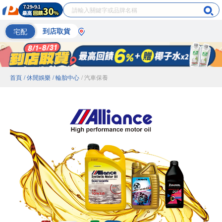
宅配
到店取貨
首頁
/ 休閒娛樂
/ 輪胎中心
/ 汽車保養