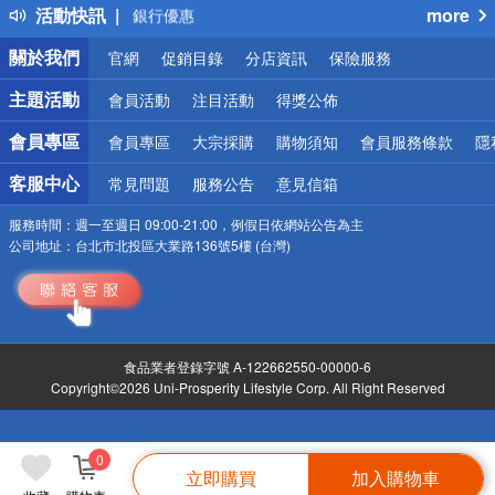
活動快訊
more
銀行優惠
偏遠地區配送
關於我們
官網
促銷目錄
分店資訊
保險服務
詐騙網頁！請小心！
主題活動
會員活動
注目活動
得獎公佈
會員專區
會員專區
大宗採購
購物須知
會員服務條款
隱
客服中心
常見問題
服務公告
意見信箱
服務時間：
週一至週日 09:00-21:00，例假日依網站公告為主
公司地址：
台北市北投區大業路136號5樓 (台灣)
食品業者登錄字號 A-122662550-00000-6
Copyright©2026 Uni-Prosperity Lifestyle Corp. All Right Reserved
0
立即購買
加入購物車