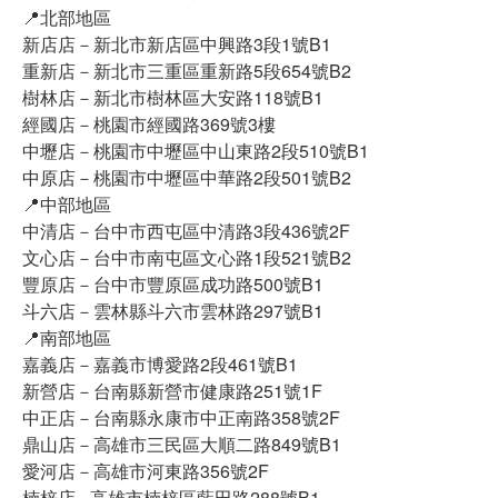
📍北部地區
新店店－新北市新店區中興路3段1號B1
重新店－新北市三重區重新路5段654號B2
樹林店－新北市樹林區大安路118號B1
經國店－桃園市經國路369號3樓
中壢店－桃園市中壢區中山東路2段510號B1
中原店－桃園市中壢區中華路2段501號B2
📍中部地區
中清店－台中市西屯區中清路3段436號2F
文心店－台中市南屯區文心路1段521號B2
豐原店－台中市豐原區成功路500號B1
斗六店－雲林縣斗六市雲林路297號B1
📍南部地區
嘉義店－嘉義市博愛路2段461號B1
新營店－台南縣新營市健康路251號1F
中正店－台南縣永康市中正南路358號2F
鼎山店－高雄市三民區大順二路849號B1
愛河店－高雄市河東路356號2F
楠梓店 - 高雄市楠梓區藍田路288號B1