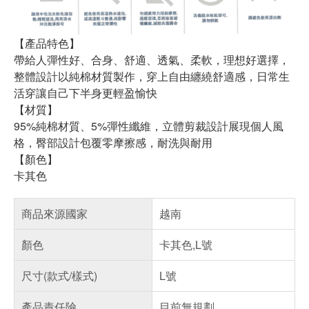
【產品特色】
帶給人彈性好、合身、舒適、透氣、柔軟，理想好選擇，
整體設計以純棉材質製作，穿上自由纏繞舒適感，日常生
活穿讓自己下半身更輕盈愉快
【材質】
95%純棉材質、5%彈性纖維，立體剪裁設計展現個人風
格，臀部設計包覆零摩擦感，耐洗與耐用
【顏色】
卡其色
商品來源國家
越南
顏色
卡其色,L號
尺寸(款式/樣式)
L號
產品責任險
目前無規劃