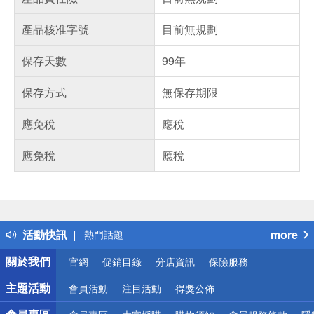
產品核准字號
目前無規劃
保存天數
99年
保存方式
無保存期限
應免稅
應稅
應免稅
應稅
偏遠地區配送
詐騙網頁！請小心！
得獎公告
活動快訊
more
熱門話題
銀行優惠
關於我們
官網
促銷目錄
分店資訊
保險服務
偏遠地區配送
詐騙網頁！請小心！
主題活動
會員活動
注目活動
得獎公佈