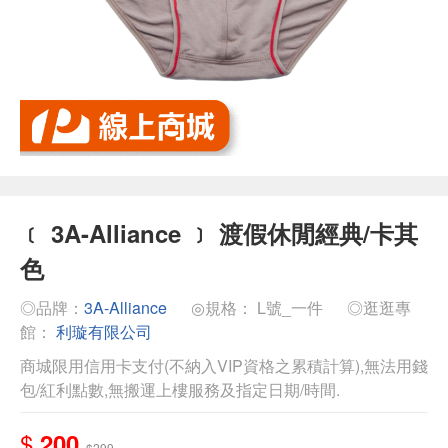
﹝ 3A-Alliance ﹞ 渡假休閒經典/卡其
色
◎品牌：
3A-Alliance
◎規格： L號_一件
◎逛逛專
館：
利璇有限公司
商城限用信用卡支付(不納入VIP資格之累積計算),無法用錢
包/紅利點數,無搬運上樓服務及指定日期/時間.
$
200
$299