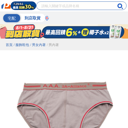
宅配
到店取貨
首頁
/ 服飾鞋包
/ 男女內著
/ 男內著