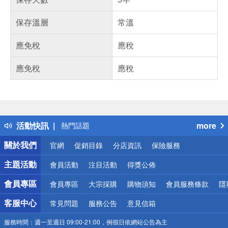
保存溫層
常溫
應免稅
應稅
應免稅
應稅
偏遠地區配送
詐騙網頁！請小心！
得獎公告
活動快訊
more
熱門話題
銀行優惠
關於我們
官網
促銷目錄
分店資訊
保險服務
偏遠地區配送
詐騙網頁！請小心！
主題活動
會員活動
注目活動
得獎公佈
會員專區
會員專區
大宗採購
購物須知
會員服務條款
隱
客服中心
常見問題
服務公告
意見信箱
服務時間：
週一至週日 09:00-21:00，例假日依網站公告為主