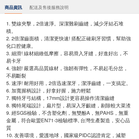
商品資訊
配送及售後服務說明
1. 雙線夾擊，2倍速淨。深潔難刷齒縫，減少牙結石堆
積。
2. 2倍潔齒面積，清潔更快速! 搭配正確刷牙習慣，幫助強
化口腔健康。
3. 細滑! 線材細緻低摩擦，容易滑入牙縫，好進好出，不
易卡牙
4. 強韌! 嚴選高品質線材，強韌有彈性，不易起毛分岔，
不易斷裂
5. 速淨! 耐用好用，2倍迅速潔牙，潔淨齒縫，一支搞定。
6. 加寬握柄設計，好拿好握，施力輕鬆
7. 獨特牙弓結構，17mm設計更容易操作清潔齒縫
8. 獨特尾端設計，扁片型，易深入牙齦縫，剔除較大菜渣
9. 經SGS檢驗，不含塑化劑，無雙酚A，無PAHS，無重
金屬，符合歐盟EN71-3檢驗標準, 台灣生產製造，安心品
質
10. 友善環境，愛護地球，國家級PIDC認證肯定，減塑