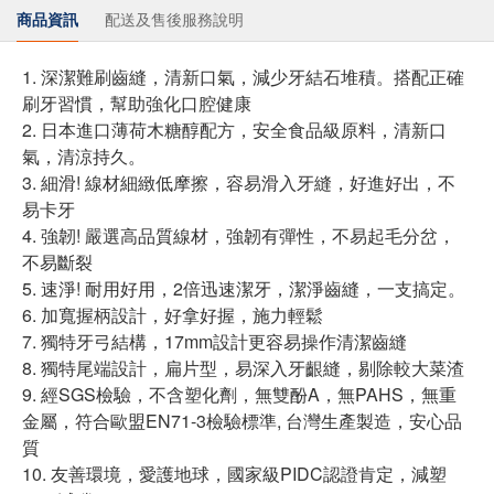
商品資訊
配送及售後服務說明
1. 深潔難刷齒縫，清新口氣，減少牙結石堆積。搭配正確
刷牙習慣，幫助強化口腔健康
2. 日本進口薄荷木糖醇配方，安全食品級原料，清新口
氣，清涼持久。
3. 細滑! 線材細緻低摩擦，容易滑入牙縫，好進好出，不
易卡牙
4. 強韌! 嚴選高品質線材，強韌有彈性，不易起毛分岔，
不易斷裂
5. 速淨! 耐用好用，2倍迅速潔牙，潔淨齒縫，一支搞定。
6. 加寬握柄設計，好拿好握，施力輕鬆
7. 獨特牙弓結構，17mm設計更容易操作清潔齒縫
8. 獨特尾端設計，扁片型，易深入牙齦縫，剔除較大菜渣
9. 經SGS檢驗，不含塑化劑，無雙酚A，無PAHS，無重
金屬，符合歐盟EN71-3檢驗標準, 台灣生產製造，安心品
質
10. 友善環境，愛護地球，國家級PIDC認證肯定，減塑