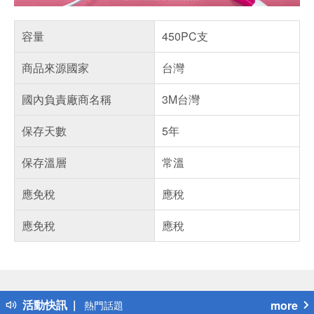
容量
450PC支
商品來源國家
台灣
國內負責廠商名稱
3M台灣
保存天數
5年
保存溫層
常溫
應免稅
應稅
應免稅
應稅
偏遠地區配送
詐騙網頁！請小心！
得獎公告
活動快訊
more
熱門話題