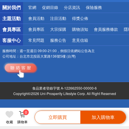
銀行優惠
關於我們
官網
促銷目錄
分店資訊
保險服務
偏遠地區配送
詐騙網頁！請小心！
主題活動
會員活動
注目活動
得獎公佈
會員專區
會員專區
大宗採購
購物須知
會員服務條款
隱
客服中心
常見問題
服務公告
意見信箱
服務時間：
週一至週日 09:00-21:00，例假日依網站公告為主
公司地址：
台北市北投區大業路136號5樓 (台灣)
食品業者登錄字號 A-122662550-00000-6
Copyright©2026 Uni-Prosperity Lifestyle Corp. All Right Reserved
0
立即購買
加入購物車
收藏
購物車