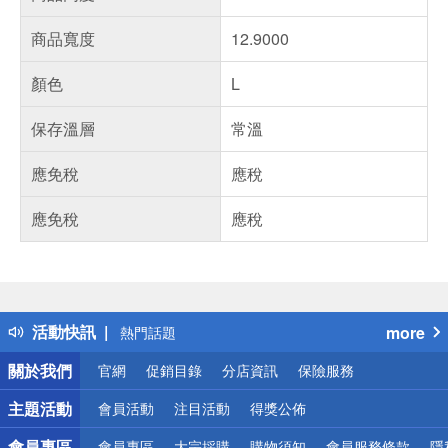
商品寬度
12.9000
顏色
L
保存溫層
常溫
應免稅
應稅
應免稅
應稅
偏遠地區配送
詐騙網頁！請小心！
得獎公告
活動快訊
more
熱門話題
銀行優惠
關於我們
官網
促銷目錄
分店資訊
保險服務
偏遠地區配送
詐騙網頁！請小心！
主題活動
會員活動
注目活動
得獎公佈
會員專區
會員專區
大宗採購
購物須知
會員服務條款
隱