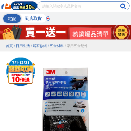
宅配
到店取貨
首頁
/ 日用生活
/ 居家修繕
/ 五金材料
/ 家用五金配件