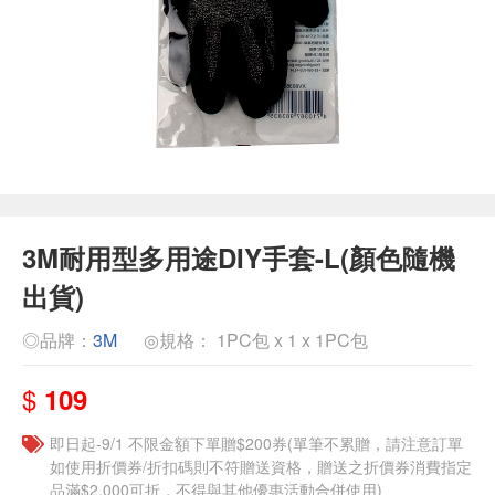
3M耐用型多用途DIY手套-L(顏色隨機
出貨)
◎品牌：
3M
◎規格： 1PC包 x 1 x 1PC包
$
109
即日起-9/1 不限金額下單贈$200券(單筆不累贈，請注意訂單
如使用折價券/折扣碼則不符贈送資格，贈送之折價券消費指定
品滿$2,000可折，不得與其他優惠活動合併使用)