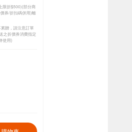
筆上限折$500)(部分商
價券/折扣碼併用)離
筆不累贈，請注意訂單
贈送之折價券消費指定
併使用)
入購物車