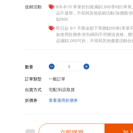
促銷活動
8/8-8/10 單筆折扣後滿$2,000享9折(單
品不適用，不得與其他促銷活動/加價購/折
$2000
即日起-9/1 不限金額下單贈$200券(單
如使用折價券/折扣碼則不符贈送資格，
品滿$2,000可折，不得與其他優惠活動合
數量
訂單類型
一般訂單
出貨方式
宅配/到店取貨
折價券
查看適用折價券
立即購買
加