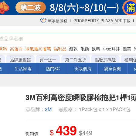
萬家福服務
PROSPERITY PLAZA APP下載
IGN
高蛋白
冷氣最高省萬
福利品
餅乾
泡麵
飲料
中元拜拜
義美
洋芋片
城
品牌旗艦館
買一送一
第二件五折
點數加碼送
檔期
泡
生活家電
熱門3C
美妝個清
嬰童保健
3M百利高密度瞬吸膠棉拖把1桿1
◎品牌：
3M
◎規格： 1Pack包 x 1 x 1PACK包
439
$
$449
促銷價