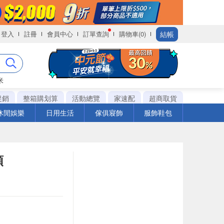
結帳
登入
註冊
會員中心
訂單查詢
購物車(0)
米
促銷
整箱購划算
活動總覽
家速配
超商取貨
休閒娛樂
日用生活
傢俱寢飾
服飾鞋包
頭