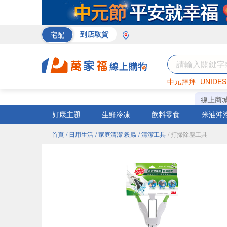
宅配
到店取貨
中元拜拜
UNIDES
巧克力
罐頭
海苔
線上商
好康主題
生鮮冷凍
飲料零食
米油沖
首頁
/ 日用生活
/ 家庭清潔 殺蟲
/ 清潔工具
/ 打掃除塵工具