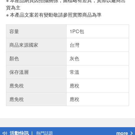
※ 本產品網頁因拍攝關係，圖檔略有差異，實際以廠商出
貨為主
※ 本產品文案若有變動敬請參照實際商品為準
容量
1PC包
商品來源國家
台灣
顏色
灰色
保存溫層
常溫
應免稅
應稅
應免稅
應稅
偏遠地區配送
詐騙網頁！請小心！
得獎公告
活動快訊
more
熱門話題