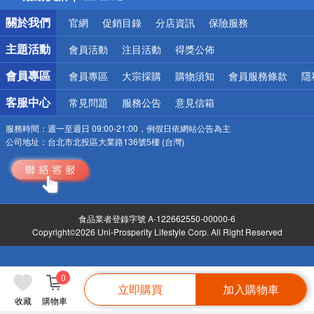
銀行優惠
關於我們
官網
促銷目錄
分店資訊
保險服務
偏遠地區配送
詐騙網頁！請小心！
主題活動
會員活動
注目活動
得獎公佈
會員專區
會員專區
大宗採購
購物須知
會員服務條款
隱
客服中心
常見問題
服務公告
意見信箱
服務時間：
週一至週日 09:00-21:00，例假日依網站公告為主
公司地址：
台北市北投區大業路136號5樓 (台灣)
食品業者登錄字號 A-122662550-00000-6
Copyright©2026 Uni-Prosperity Lifestyle Corp. All Right Reserved
0
立即購買
加入購物車
收藏
購物車