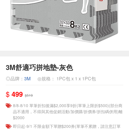
3M舒適巧拼地墊-灰色
◎品牌：
3M
◎規格： 1PC包 x 1 x 1PC包
$
499
$519
8/8-8/10 單筆折扣後滿$2,000享9折(單筆上限折$500)(部分商
品不適用，不得與其他促銷活動/加價購/折價券/折扣碼併用)離
$2000
即日起-9/1 不限金額下單贈$200券(單筆不累贈，請注意訂單