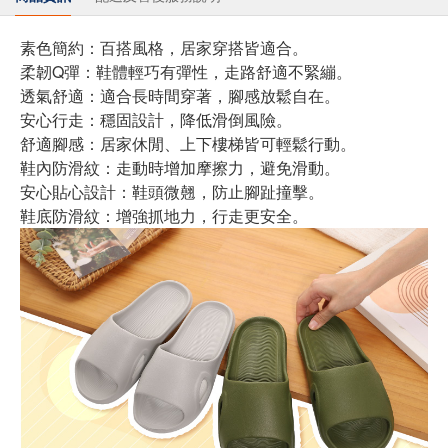
素色簡約：百搭風格，居家穿搭皆適合。
柔韌Q彈：鞋體輕巧有彈性，走路舒適不緊繃。
透氣舒適：適合長時間穿著，腳感放鬆自在。
安心行走：穩固設計，降低滑倒風險。
舒適腳感：居家休閒、上下樓梯皆可輕鬆行動。
鞋內防滑紋：走動時增加摩擦力，避免滑動。
安心貼心設計：鞋頭微翹，防止腳趾撞擊。
鞋底防滑紋：增強抓地力，行走更安全。