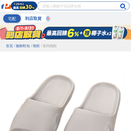
宅配
到店取貨
首頁
/ 服飾鞋包
/ 拖鞋
/ 室內拖鞋