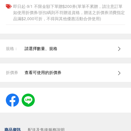
即日起-9/1 不限金額下單贈$200券(單筆不累贈，請注意訂單
如使用折價券/折扣碼則不符贈送資格，贈送之折價券消費指定
品滿$2,000可折，不得與其他優惠活動合併使用)
規格：
請選擇數量、規格
折價券
查看可使用的折價券
商品資訊
配送及售後服務說明