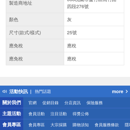
製造商地址
四段276號
顏色
灰
尺寸(款式/樣式)
25號
應免稅
應稅
應免稅
應稅
偏遠地區配送
詐騙網頁！請小心！
得獎公告
活動快訊
more
熱門話題
銀行優惠
關於我們
官網
促銷目錄
分店資訊
保險服務
偏遠地區配送
詐騙網頁！請小心！
主題活動
會員活動
注目活動
得獎公佈
會員專區
會員專區
大宗採購
購物須知
會員服務條款
隱