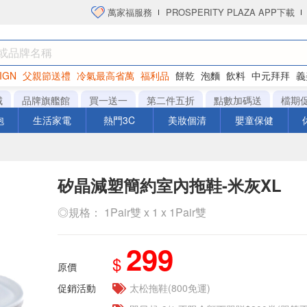
萬家福服務
PROSPERITY PLAZA APP下載
IGN
父親節送禮
冷氣最高省萬
福利品
餅乾
泡麵
飲料
中元拜拜
義
洋芋片
城
品牌旗艦館
買一送一
第二件五折
點數加碼送
檔期
泡
生活家電
熱門3C
美妝個清
嬰童保健
矽晶減塑簡約室內拖鞋-米灰XL
◎規格： 1Pair雙 x 1 x 1Pair雙
299
$
原價
促銷活動
太松拖鞋(800免運)