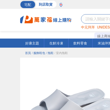
宅配
到店取貨
中元拜拜
UNIDES
巧克力
罐頭
海苔
線上商
好康主題
生鮮冷凍
飲料零食
米油沖
首頁
/ 服飾鞋包
/ 拖鞋
/ 室內拖鞋