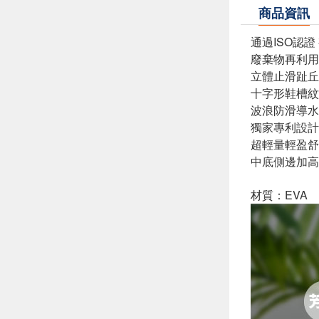
商品資訊
通過ISO認證
廢棄物再利用
立體止滑趾丘
十字形鞋槽紋
波浪防滑導水
獨家專利設計
超輕量輕盈舒
中底側邊加高
材質：EVA