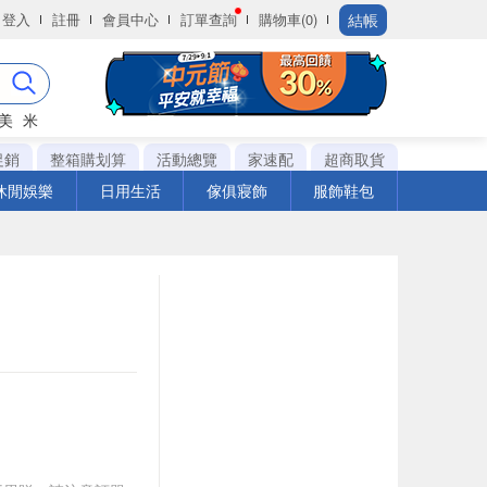
結帳
登入
註冊
會員中心
訂單查詢
購物車(0)
美
米
促銷
整箱購划算
活動總覽
家速配
超商取貨
休閒娛樂
日用生活
傢俱寢飾
服飾鞋包