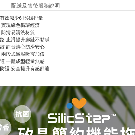
配送及售後服務說明
 有效減少61%碳排量
 實現綠色循環經濟
 防滑易清洗材質
路 止滑提升腳趾不黏膩
紋 靜音清心防滑安心
 兩段式減壓吸震加倍
適 一體成型輕量無感
防護 安全提升有感舒適