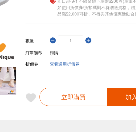
即日起-9/1 不限金額下單贈$200券(單
如使用折價券/折扣碼則不符贈送資格，
品滿$2,000可折，不得與其他優惠活動合
數量
訂單類型
預購
折價券
查看適用折價券
立即購買
加