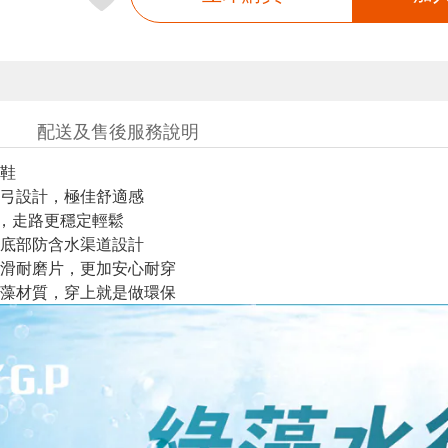
配送及售後服務說明
鞋
足弓設計，極佳舒適感
底，走路更穩定輕鬆
，底部防含水渠道設計
防滑耐磨片，更加安心耐穿
綠藻材質，穿上就是做環保