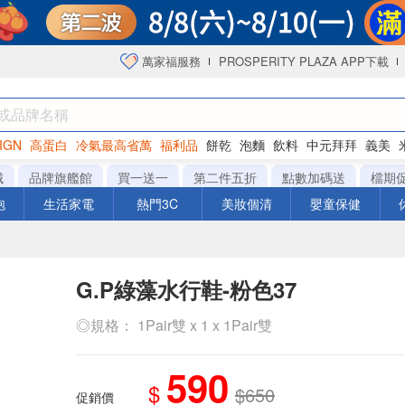
萬家福服務
PROSPERITY PLAZA APP下載
IGN
高蛋白
冷氣最高省萬
福利品
餅乾
泡麵
飲料
中元拜拜
義美
海苔
城
品牌旗艦館
買一送一
第二件五折
點數加碼送
檔期
泡
生活家電
熱門3C
美妝個清
嬰童保健
G.P綠藻水行鞋-粉色37
◎規格： 1Pair雙 x 1 x 1Pair雙
590
$
$650
促銷價