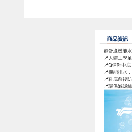
商品資訊
超舒適機能水
📍人體工學
📍Q彈鞋中
📍機能排水
📍鞋底前後
📍環保減碳