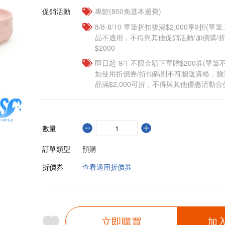
促銷活動
專館(800免基本運費)
8/8-8/10 單筆折扣後滿$2,000享9折(單
品不適用，不得與其他促銷活動/加價購/折
$2000
即日起-9/1 不限金額下單贈$200券(單
如使用折價券/折扣碼則不符贈送資格，
品滿$2,000可折，不得與其他優惠活動合
數量
訂單類型
預購
折價券
查看適用折價券
立即購買
加