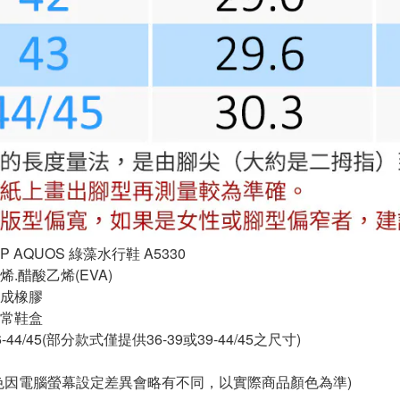
 AQUOS 綠藻水行鞋 A5330
.醋酸乙烯(EVA)
成橡膠
正常鞋盒
44/45(部分款式僅提供36-39或39-44/45之尺寸)
色因電腦螢幕設定差異會略有不同，以實際商品顏色為準)