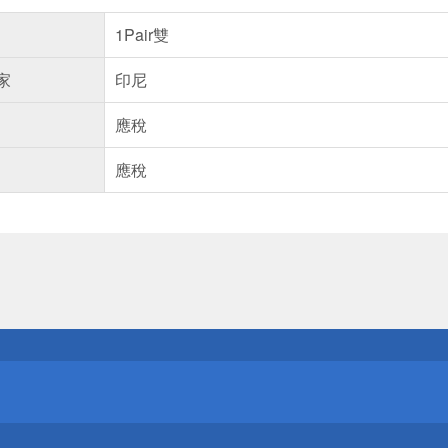
1Pair雙
家
印尼
應稅
應稅
送
請小心！