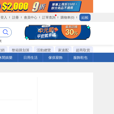
結帳
登入
註冊
會員中心
訂單查詢
購物車(0)
米
促銷
整箱購划算
活動總覽
家速配
超商取貨
休閒娛樂
日用生活
傢俱寢飾
服飾鞋包