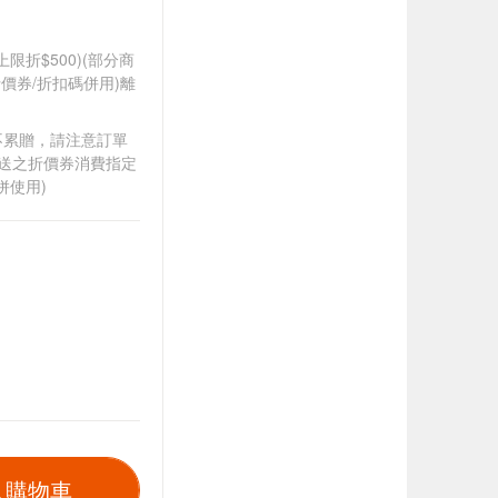
筆上限折$500)(部分商
價券/折扣碼併用)離
筆不累贈，請注意訂單
贈送之折價券消費指定
併使用)
入購物車