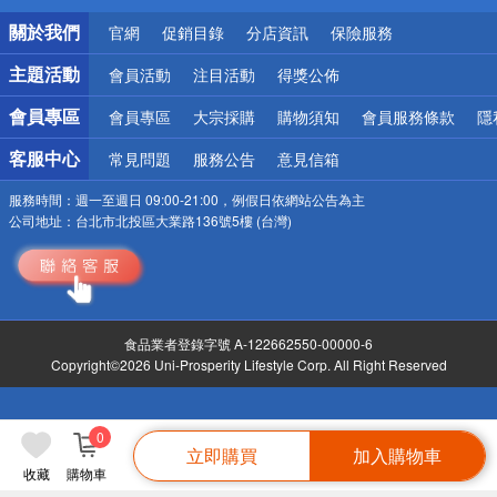
銀行優惠
關於我們
官網
促銷目錄
分店資訊
保險服務
偏遠地區配送
詐騙網頁！請小心！
主題活動
會員活動
注目活動
得獎公佈
會員專區
會員專區
大宗採購
購物須知
會員服務條款
隱
客服中心
常見問題
服務公告
意見信箱
服務時間：
週一至週日 09:00-21:00，例假日依網站公告為主
公司地址：
台北市北投區大業路136號5樓 (台灣)
食品業者登錄字號 A-122662550-00000-6
Copyright©2026 Uni-Prosperity Lifestyle Corp. All Right Reserved
0
立即購買
加入購物車
收藏
購物車