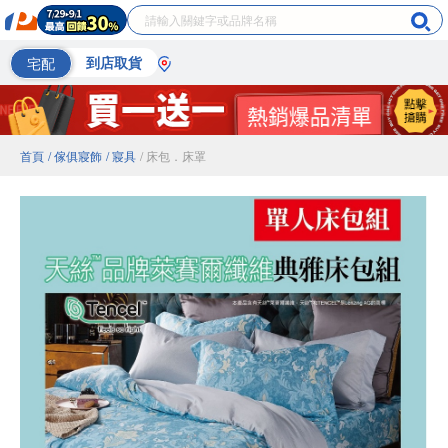
宅配
到店取貨
首頁
/ 傢俱寢飾
/ 寢具
/ 床包．床罩