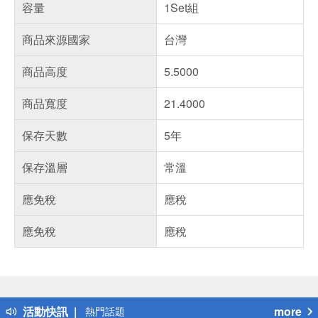
容量
1Set組
商品來源國家
台灣
商品高度
5.5000
商品寬度
21.4000
保存天數
5年
保存溫層
常溫
應免稅
應稅
應免稅
應稅
偏遠地區配送
詐騙網頁！請小心！
得獎公告
活動快訊
more
熱門話題