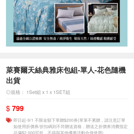
萊賽爾天絲典雅床包組-單人-花色隨機
出貨
◎規格： 1Set組 x 1 x 1SET組
$
799
即日起-9/1 不限金額下單贈$200券(單筆不累贈，請注意訂單
如使用折價券/折扣碼則不符贈送資格，贈送之折價券消費指定
品滿$2,000可折，不得與其他優惠活動合併使用)