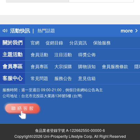
偏遠地區配送
詐騙網頁！請小心！
得獎公告
活動快訊
more
熱門話題
銀行優惠
關於我們
官網
促銷目錄
分店資訊
保險服務
偏遠地區配送
詐騙網頁！請小心！
主題活動
會員活動
注目活動
得獎公佈
會員專區
會員專區
大宗採購
購物須知
會員服務條款
隱
客服中心
常見問題
服務公告
意見信箱
服務時間：
週一至週日 09:00-21:00，例假日依網站公告為主
公司地址：
台北市北投區大業路136號5樓 (台灣)
食品業者登錄字號 A-122662550-00000-6
Copyright©2026 Uni-Prosperity Lifestyle Corp. All Right Reserved