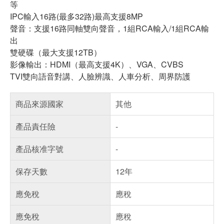
等
IPC輸入16路(最多32路)最高支援8MP
聲音：支援16路同軸雙向聲音，1組RCA輸入/1組RCA輸
出
雙硬碟（最大支援12TB）
影像輸出：HDMI（最高支援4K）、VGA、CVBS
TVI雙向語音對講、人臉辨識、人車分析、周界防護
商品來源國家
其他
產品責任險
-
產品核准字號
-
保存天數
12年
應免稅
應稅
應免稅
應稅