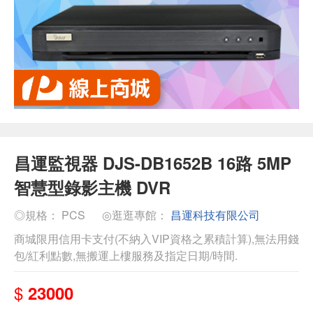
昌運監視器 DJS-DB1652B 16路 5MP
智慧型錄影主機 DVR
◎規格： PCS
◎逛逛專館：
昌運科技有限公司
商城限用信用卡支付(不納入VIP資格之累積計算),無法用錢
包/紅利點數,無搬運上樓服務及指定日期/時間.
$
23000