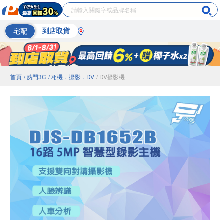
宅配
到店取貨
首頁
/ 熱門3C
/ 相機．攝影．DV
/ DV攝影機