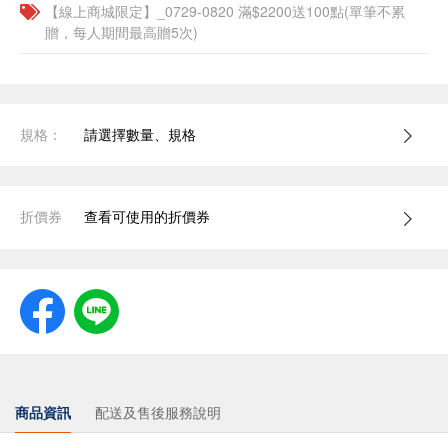
【線上商城限定】_0729-0820 滿$2200送100點(單筆不累
贈，每人期間最高贈5次)
規格：
請選擇數量、規格
折價券
查看可使用的折價券
商品資訊
配送及售後服務說明