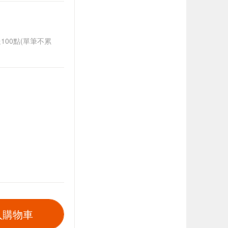
送100點(單筆不累
入購物車