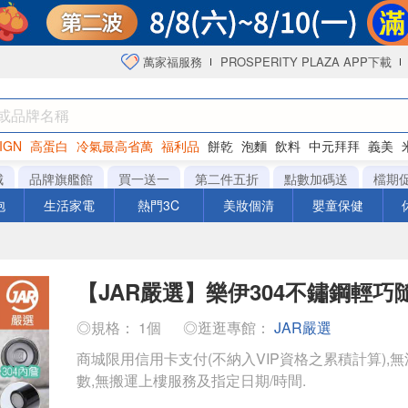
萬家福服務
PROSPERITY PLAZA APP下載
IGN
高蛋白
冷氣最高省萬
福利品
餅乾
泡麵
飲料
中元拜拜
義美
海苔
城
品牌旗艦館
買一送一
第二件五折
點數加碼送
檔期
泡
生活家電
熱門3C
美妝個清
嬰童保健
【JAR嚴選】樂伊304不鏽鋼輕巧
◎規格： 1個
◎逛逛專館：
JAR嚴選
商城限用信用卡支付(不納入VIP資格之累積計算),無
數,無搬運上樓服務及指定日期/時間.