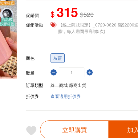
315
$
$520
促銷價
促銷活動
【線上商城限定】_0729-0820 滿$2200
贈，每人期間最高贈5次)
顏色
灰藍
數量
訂單類型
線上商城 廠商出貨
折價券
查看適用折價券
立即購買
加