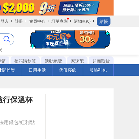
結帳
登入
註冊
會員中心
訂單查詢
購物車(0)
米
促銷
整箱購划算
活動總覽
家速配
超商取貨
休閒娛樂
日用生活
傢俱寢飾
服飾鞋包
隨行保溫杯
法用錢包/紅利點