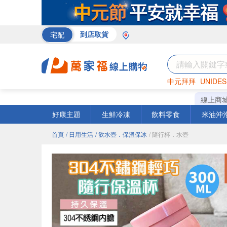
宅配
到店取貨
中元拜拜
UNIDES
巧克力
罐頭
咖啡
線上商
好康主題
生鮮冷凍
飲料零食
米油沖
首頁
/ 日用生活
/ 飲水壺．保溫保冰
/ 隨行杯．水壺