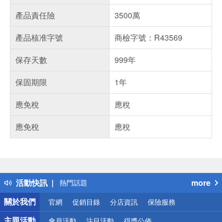
產品責任險
3500萬
產品核准字號
商檢字號：R43569
保存天數
999年
保固期限
1年
應免稅
應稅
應免稅
應稅
偏遠地區配送
詐騙網頁！請小心！
得獎公告
活動快訊
more
熱門話題
銀行優惠
關於我們
官網
促銷目錄
分店資訊
保險服務
偏遠地區配送
詐騙網頁！請小心！
主題活動
會員活動
注目活動
得獎公佈