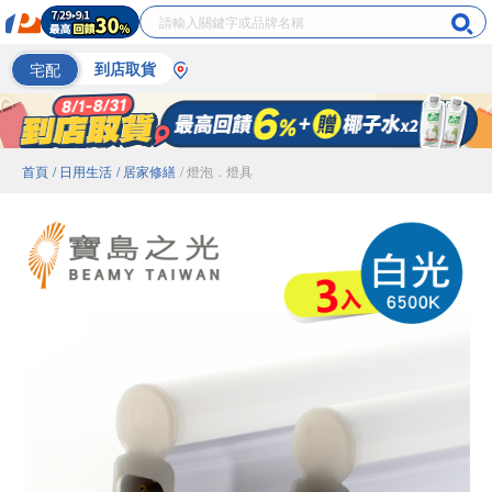
宅配
到店取貨
首頁
/ 日用生活
/ 居家修繕
/ 燈泡．燈具