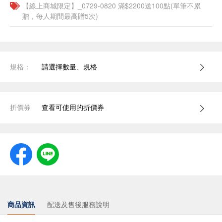
【線上商城限定】_0729-0820 滿$2200送100點(單筆不累
贈，每人期間最高贈5次)
規格：
請選擇數量、規格
折價券
查看可使用的折價券
商品資訊
配送及售後服務說明