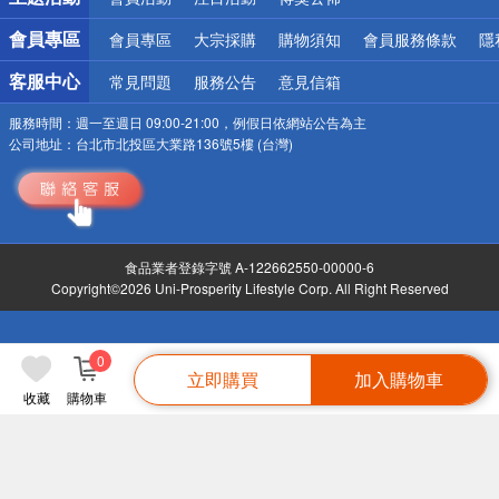
會員專區
會員專區
大宗採購
購物須知
會員服務條款
隱
客服中心
常見問題
服務公告
意見信箱
服務時間：
週一至週日 09:00-21:00，例假日依網站公告為主
公司地址：
台北市北投區大業路136號5樓 (台灣)
食品業者登錄字號 A-122662550-00000-6
Copyright©2026 Uni-Prosperity Lifestyle Corp. All Right Reserved
0
立即購買
加入購物車
收藏
購物車