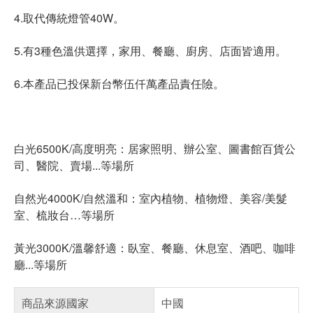
4.取代傳統燈管40W。
5.有3種色溫供選擇，家用、餐廳、廚房、店面皆適用。
6.本產品已投保新台幣伍仟萬產品責任險。
白光6500K/高度明亮：居家照明、辦公室、圖書館百貨公
司、醫院、賣場...等場所
自然光4000K/自然溫和：室內植物、植物燈、美容/美髮
室、梳妝台…等場所
黃光3000K/溫馨舒適：臥室、餐廳、休息室、酒吧、咖啡
廳...等場所
商品來源國家
中國