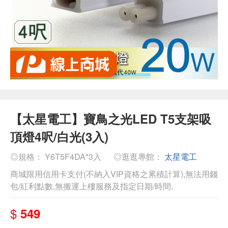
【太星電工】寶鳥之光LED T5支架吸
頂燈4呎/白光(3入)
◎規格： Y6T5F4DA*3入
◎逛逛專館：
太星電工
商城限用信用卡支付(不納入VIP資格之累積計算),無法用錢
包/紅利點數,無搬運上樓服務及指定日期/時間.
$
549