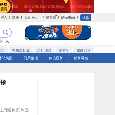
結帳
登入
註冊
會員中心
訂單查詢
購物車(0)
美
米
促銷
整箱購划算
活動總覽
家速配
超商取貨
休閒娛樂
日用生活
傢俱寢飾
服飾鞋包
頂燈
法用錢包/紅利點