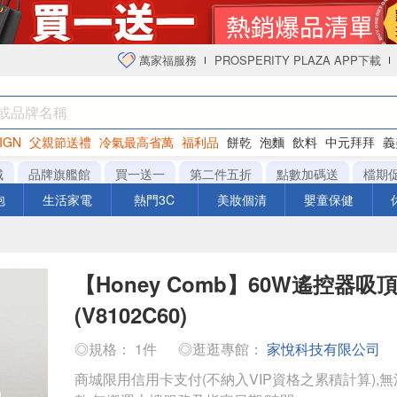
萬家福服務
PROSPERITY PLAZA APP下載
IGN
父親節送禮
冷氣最高省萬
福利品
餅乾
泡麵
飲料
中元拜拜
義
衛生紙
城
品牌旗艦館
買一送一
第二件五折
點數加碼送
檔期
泡
生活家電
熱門3C
美妝個清
嬰童保健
【Honey Comb】60W遙控器吸
(V8102C60)
◎規格： 1件
◎逛逛專館：
家悅科技有限公司
商城限用信用卡支付(不納入VIP資格之累積計算),無