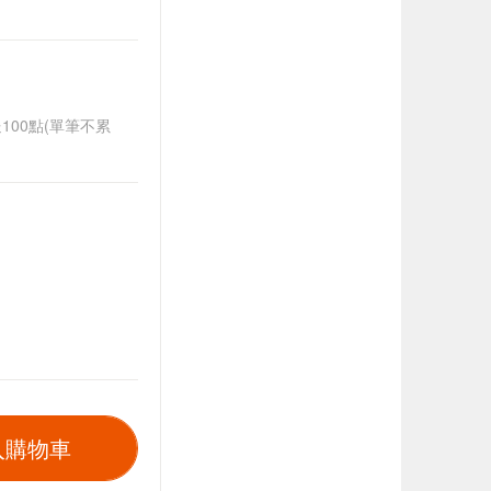
送100點(單筆不累
入購物車