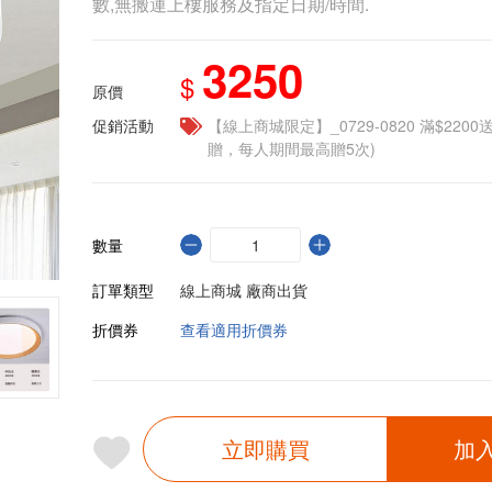
數,無搬運上樓服務及指定日期/時間.
3250
$
原價
促銷活動
【線上商城限定】_0729-0820 滿$2200
贈，每人期間最高贈5次)
數量
訂單類型
線上商城 廠商出貨
折價券
查看適用折價券
立即購買
加