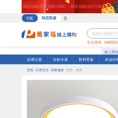
宅配
到店取貨
中元拜拜
UNIDES
海苔
巧克力
罐頭
線上商
好康主題
生鮮冷凍
飲料零食
米油沖
首頁
/ 日用生活
/ 居家修繕
/ 燈泡．燈具