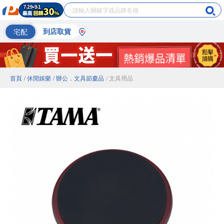
宅配
到店取貨
首頁
/ 休閒娛樂
/ 辦公．文具節慶品
/ 文具用品