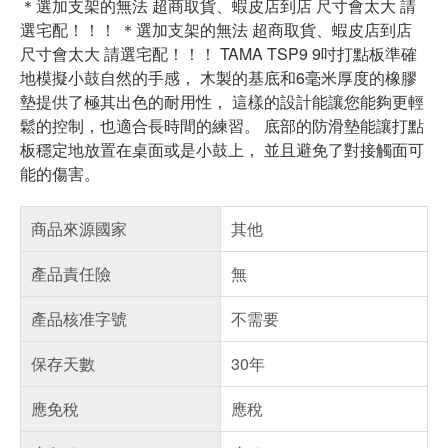
＊選加支架的無法 超商取貨、蝦皮店到店 尺寸會太大 請
選宅配！！！ ＊選加支架的無法 超商取貨、蝦皮店到店
尺寸會太大 請選宅配！！！ TAMA TSP9 9吋打點板準確
地模擬小鼓自然的手感， 木製的基底和6毫米厚度的橡膠
墊提供了極其出色的耐用性， 這樣的設計能讓您能夠更輕
鬆的控制，也適合長時間的練習。 底部的防滑墊能讓打點
板穩定地放置在桌面或是小鼓上， 並且避免了對接觸面可
能的傷害。
商品來源國家
其他
產品責任險
無
產品核准字號
不需要
保存天數
30年
應免稅
應稅