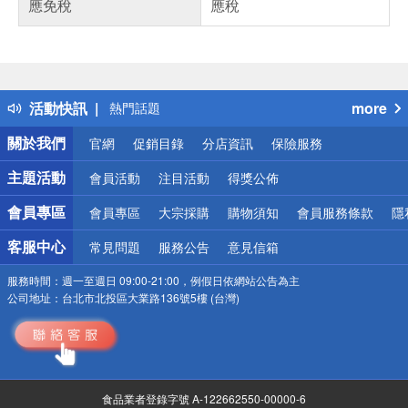
應免稅
應稅
偏遠地區配送
詐騙網頁！請小心！
得獎公告
活動快訊
more
熱門話題
銀行優惠
關於我們
官網
促銷目錄
分店資訊
保險服務
偏遠地區配送
詐騙網頁！請小心！
主題活動
會員活動
注目活動
得獎公佈
會員專區
會員專區
大宗採購
購物須知
會員服務條款
隱
客服中心
常見問題
服務公告
意見信箱
服務時間：
週一至週日 09:00-21:00，例假日依網站公告為主
公司地址：
台北市北投區大業路136號5樓 (台灣)
食品業者登錄字號 A-122662550-00000-6