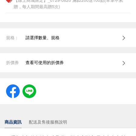
【線上商城限定】_0729-0820 滿$2200送100點(單筆不累
贈，每人期間最高贈5次)
規格：
請選擇數量、規格
折價券
查看可使用的折價券
商品資訊
配送及售後服務說明