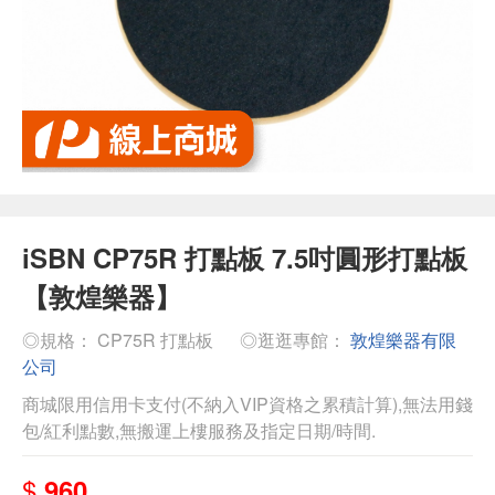
iSBN CP75R 打點板 7.5吋圓形打點板
【敦煌樂器】
◎規格： CP75R 打點板
◎逛逛專館：
敦煌樂器有限
公司
商城限用信用卡支付(不納入VIP資格之累積計算),無法用錢
包/紅利點數,無搬運上樓服務及指定日期/時間.
$
960