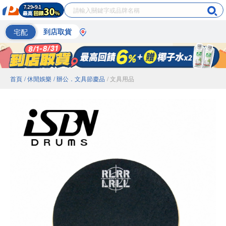
宅配
到店取貨
首頁
/ 休閒娛樂
/ 辦公．文具節慶品
/ 文具用品