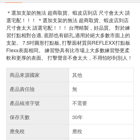
＊選加支架的無法 超商取貨、蝦皮店到店 尺寸會太大 請
選宅配！！！ ＊選加支架的無法 超商取貨、蝦皮店到店
尺寸會太大 請選宅配！！！ 台灣精製，好品質。 對於練
習打點相對合適, 底部也有鎖孔,適用於絕大多數市面上的
支架。 7.5吋圓形打點板, 打擊面材質與REFLEXX打點板
Flexx表面相同。 練習墊具有比市場上大多數練習墊更柔
軟和更厚的表面。 打擊聲音不會太大，不用怕吵到別人！
商品來源國家
其他
產品責任險
無
產品核准字號
不需要
保存天數
30年
應免稅
應稅