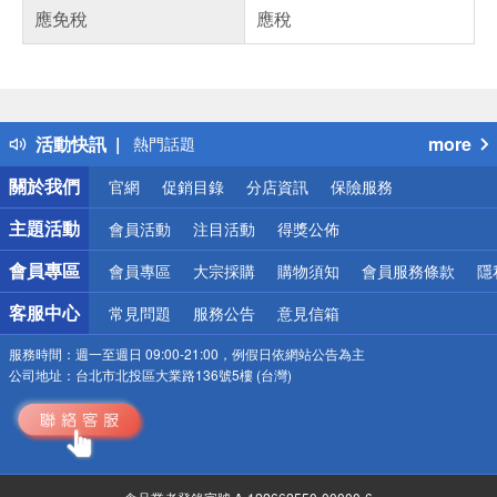
應免稅
應稅
偏遠地區配送
詐騙網頁！請小心！
得獎公告
活動快訊
more
熱門話題
銀行優惠
關於我們
官網
促銷目錄
分店資訊
保險服務
偏遠地區配送
詐騙網頁！請小心！
主題活動
會員活動
注目活動
得獎公佈
會員專區
會員專區
大宗採購
購物須知
會員服務條款
隱
客服中心
常見問題
服務公告
意見信箱
服務時間：
週一至週日 09:00-21:00，例假日依網站公告為主
公司地址：
台北市北投區大業路136號5樓 (台灣)