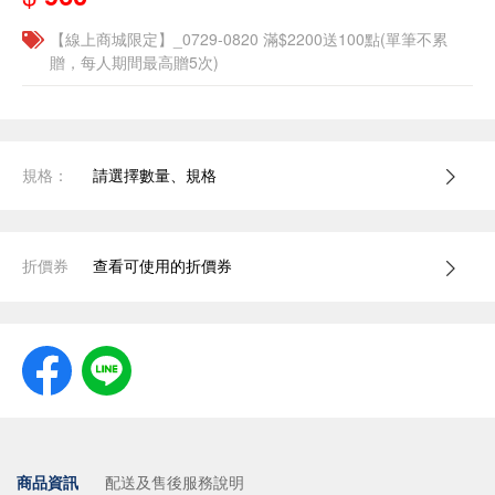
【線上商城限定】_0729-0820 滿$2200送100點(單筆不累
贈，每人期間最高贈5次)
規格：
請選擇數量、規格
折價券
查看可使用的折價券
商品資訊
配送及售後服務說明