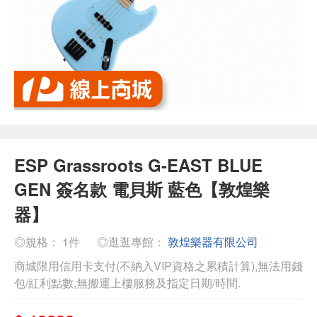
ESP Grassroots G-EAST BLUE
GEN 簽名款 電貝斯 藍色【敦煌樂
器】
◎規格： 1件
◎逛逛專館：
敦煌樂器有限公司
商城限用信用卡支付(不納入VIP資格之累積計算),無法用錢
包/紅利點數,無搬運上樓服務及指定日期/時間.