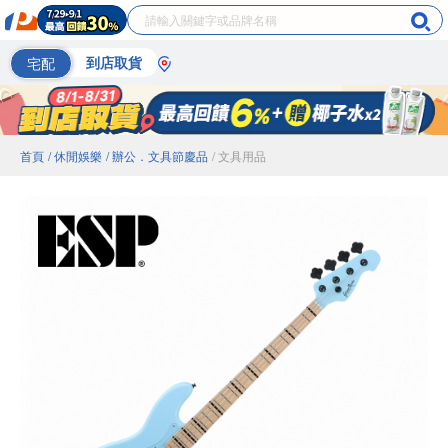
宅配
到店取貨
首頁
/ 休閒娛樂
/ 辦公．文具節慶品
/ 文具用品