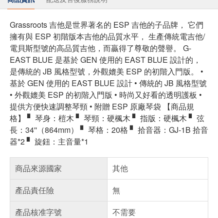
Grassroots 吉他是世界著名的 ESP 吉他的子品牌， 它們
擁有與 ESP 初階版本吉他的品質水平， 生產傳統電吉他/
電貝斯型號的高品質吉他，而贏得了尊敬的聲譽。 G-
EAST BLUE 是基於 GEN 使用的 EAST BLUE 設計的，
是傳統的 JB 風格型號，外觀媲美 ESP 的初階入門版。 •
基於 GEN 使用的 EAST BLUE 設計 • 傳統的 JB 風格型號
• 外觀媲美 ESP 的初階入門版 • 時尚又好看的透明護板 •
提供方便快速調整琴頸 • 附贈 ESP 原廠琴袋 【商品規
格】 ▘ 琴身：榿木 ▘ 琴頸：硬楓木 ▘ 指版：硬楓木 ▘ 弦
長：34''（864mm） ▘ 琴格：20格 ▘ 拾音器：GJ-1B 拾音
器*2 ▘ 旋鈕：主音量*1
商品來源國家
其他
產品責任險
無
產品核准字號
不需要