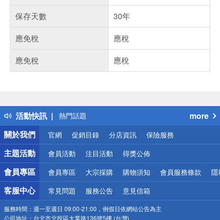
保存天數
30年
應免稅
應稅
應免稅
應稅
偏遠地區配送
詐騙網頁！請小心！
得獎公告
活動快訊
more
熱門話題
銀行優惠
關於我們
官網
促銷目錄
分店資訊
保險服務
偏遠地區配送
詐騙網頁！請小心！
主題活動
會員活動
注目活動
得獎公佈
會員專區
會員專區
大宗採購
購物須知
會員服務條款
隱
客服中心
常見問題
服務公告
意見信箱
服務時間：
週一至週日 09:00-21:00，例假日依網站公告為主
公司地址：
台北市北投區大業路136號5樓 (台灣)