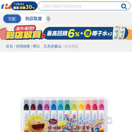
宅配
到店取貨
首頁
/ 休閒娛樂
/ 辦公．文具節慶品
/ 文具用品