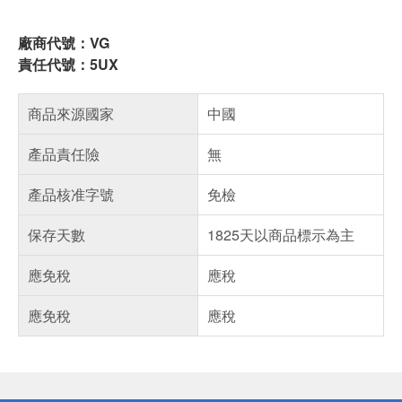
廠商代號：VG
責任代號：5UX
商品來源國家
中國
產品責任險
無
產品核准字號
免檢
保存天數
1825天以商品標示為主
應免稅
應稅
應免稅
應稅
偏遠地區配送
詐騙網頁！請小心！
得獎公告