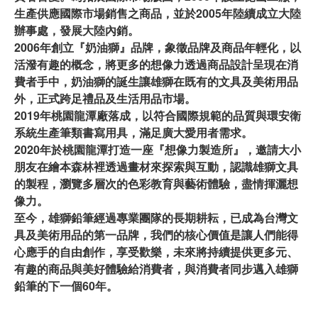
生產供應國際市場銷售之商品，並於2005年陸續成立大陸
辦事處，發展大陸內銷。
2006年創立『奶油獅』品牌，象徵品牌及商品年輕化，以
活潑有趣的概念，將更多的想像力透過商品設計呈現在消
費者手中，奶油獅的誕生讓雄獅在既有的文具及美術用品
外，正式跨足禮品及生活用品市場。
2019年桃園龍潭廠落成，以符合國際規範的品質與環安衛
系統生產筆類書寫用具，滿足廣大愛用者需求。
2020年於桃園龍潭打造一座『想像力製造所』，邀請大小
朋友在繪本森林裡透過畫材來探索與互動，認識雄獅文具
的製程，瀏覽多層次的色彩教育與藝術體驗，盡情揮灑想
像力。
至今，雄獅鉛筆經過專業團隊的長期耕耘，已成為台灣文
具及美術用品的第一品牌，我們的核心價值是讓人們能得
心應手的自由創作，享受歡樂，未來將持續提供更多元、
有趣的商品與美好體驗給消費者，與消費者同步邁入雄獅
鉛筆的下一個60年。