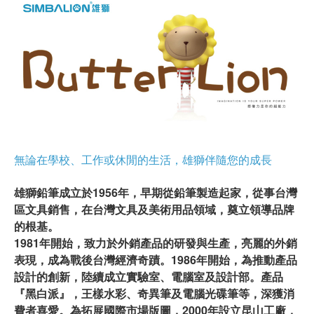
無論在學校、工作或休閒的生活，雄獅伴隨您的成長
雄獅鉛筆成立於1956年，早期從鉛筆製造起家，從事台灣
區文具銷售，在台灣文具及美術用品領域，奠立領導品牌
的根基。
1981年開始，致力於外銷產品的研發與生產，亮麗的外銷
表現，成為戰後台灣經濟奇蹟。1986年開始，為推動產品
設計的創新，陸續成立實驗室、電腦室及設計部。產品
『黑白派』，王樣水彩、奇異筆及電腦光碟筆等，深獲消
費者喜愛。為拓展國際市場版圖，2000年設立昆山工廠，