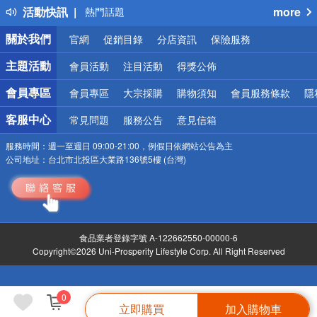
活動快訊
more
熱門話題
銀行優惠
關於我們
官網
促銷目錄
分店資訊
保險服務
偏遠地區配送
詐騙網頁！請小心！
主題活動
會員活動
注目活動
得獎公佈
會員專區
會員專區
大宗採購
購物須知
會員服務條款
隱
客服中心
常見問題
服務公告
意見信箱
服務時間：
週一至週日 09:00-21:00，例假日依網站公告為主
公司地址：
台北市北投區大業路136號5樓 (台灣)
食品業者登錄字號 A-122662550-00000-6
Copyright©2026 Uni-Prosperity Lifestyle Corp. All Right Reserved
0
立即購買
加入購物車