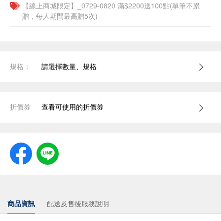
【線上商城限定】_0729-0820 滿$2200送100點(單筆不累
贈，每人期間最高贈5次)
規格：
請選擇數量、規格
折價券
查看可使用的折價券
商品資訊
配送及售後服務說明