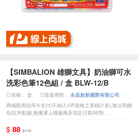
【SIMBALION 雄獅文具】奶油獅可水
洗彩色筆12色組 / 盒 BLW-12/B
◎規格： 盒
◎逛逛專館：
永昌創新國際有限公司
商城限用信用卡支付(不納入VIP資格之累積計算),無法用錢
包/紅利點數,無搬運上樓服務及指定日期/時間.
$
88
$110