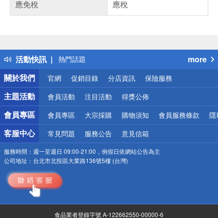
應免稅
應稅
偏遠地區配送
詐騙網頁！請小心！
得獎公告
活動快訊
more
熱門話題
銀行優惠
關於我們
官網
促銷目錄
分店資訊
保險服務
偏遠地區配送
詐騙網頁！請小心！
主題活動
會員活動
注目活動
得獎公佈
會員專區
會員專區
大宗採購
購物須知
會員服務條款
隱
客服中心
常見問題
服務公告
意見信箱
服務時間：
週一至週日 09:00-21:00，例假日依網站公告為主
公司地址：
台北市北投區大業路136號5樓 (台灣)
食品業者登錄字號 A-122662550-00000-6