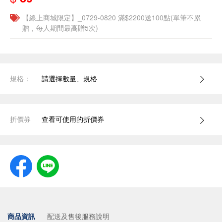
【線上商城限定】_0729-0820 滿$2200送100點(單筆不累
贈，每人期間最高贈5次)
規格：
請選擇數量、規格
折價券
查看可使用的折價券
商品資訊
配送及售後服務說明