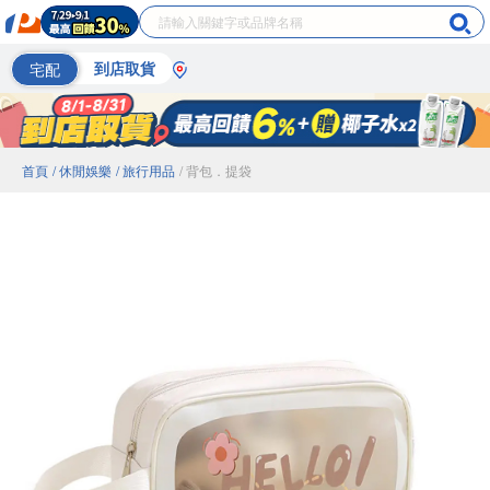
宅配
到店取貨
首頁
/ 休閒娛樂
/ 旅行用品
/ 背包．提袋