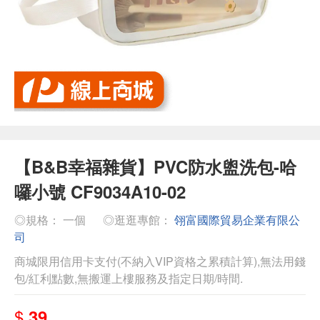
【B&B幸福雜貨】PVC防水盥洗包-哈
囉小號 CF9034A10-02
◎規格： 一個
◎逛逛專館：
翎富國際貿易企業有限公
司
商城限用信用卡支付(不納入VIP資格之累積計算),無法用錢
包/紅利點數,無搬運上樓服務及指定日期/時間.
$
39