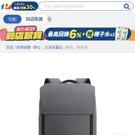
宅配
到店取貨
首頁
/ 休閒娛樂
/ 辦公．文具節慶品
/ 書包．便當袋