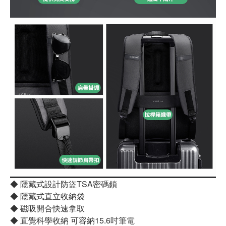
◆ 隱藏式設計防盜TSA密碼鎖
◆ 隱藏式直立收納袋
◆ 磁吸開合快速拿取
◆ 直覺科學收納 可容納15.6吋筆電