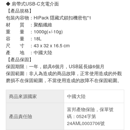
◆ 肩帶式USB-C充電介面
【產品規格】
包裝內容物：HiPack 隱藏式鎖扣機密包*1
材 質 ：聚酯纖維
重 量 ：1000g(+/-10g)
容 量 ：18L
尺 寸 ：43 x 32 x 16.5 cm
產 地 ：中國大陸
【產品保固】
保固期限：一年，鎖具6個月，USB延長線6個月
保固範圍：非人為造成的商品故障，正常使用造成的外觀
磨損不在保固範圍，不當使用造成的故障不在保固範圍。
商品來源國家
中國大陸
富邦產物保險，保單號
產品責任險
碼：0524字第
24AML0003706號