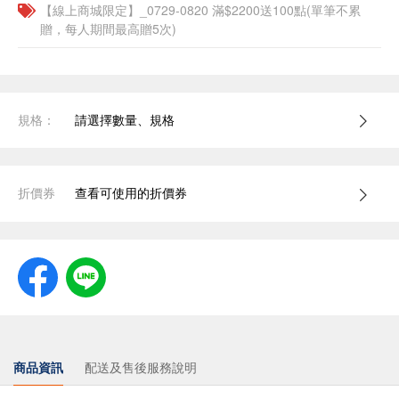
【線上商城限定】_0729-0820 滿$2200送100點(單筆不累
贈，每人期間最高贈5次)
規格：
請選擇數量、規格
折價券
查看可使用的折價券
商品資訊
配送及售後服務說明