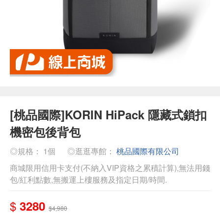
[桃品國際]KORIN HiPack 隱藏式鎖扣
機密包後背包
◎規格： 1個
◎逛逛專館：
桃品國際有限公司
商城限用信用卡支付(不納入VIP資格之累積計算),無法用錢
包/紅利點數,無搬運上樓服務及指定日期/時間.
$
3280
$4,980