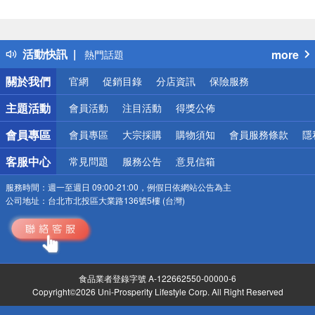
偏遠地區配送
詐騙網頁！請小心！
得獎公告
活動快訊
more
熱門話題
銀行優惠
關於我們
官網
促銷目錄
分店資訊
保險服務
偏遠地區配送
詐騙網頁！請小心！
主題活動
會員活動
注目活動
得獎公佈
會員專區
會員專區
大宗採購
購物須知
會員服務條款
隱
客服中心
常見問題
服務公告
意見信箱
服務時間：
週一至週日 09:00-21:00，例假日依網站公告為主
公司地址：
台北市北投區大業路136號5樓 (台灣)
食品業者登錄字號 A-122662550-00000-6
Copyright©2026 Uni-Prosperity Lifestyle Corp. All Right Reserved