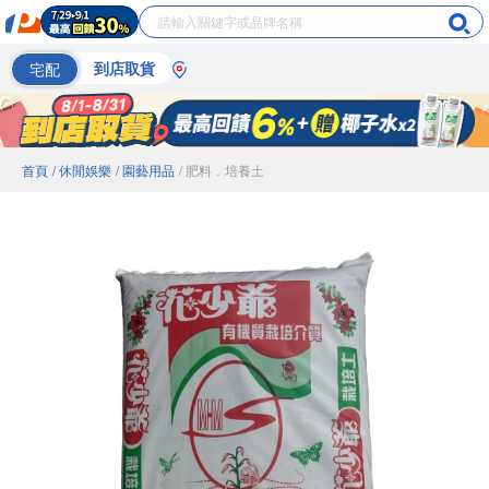
宅配
到店取貨
首頁
/ 休閒娛樂
/ 園藝用品
/ 肥料．培養土