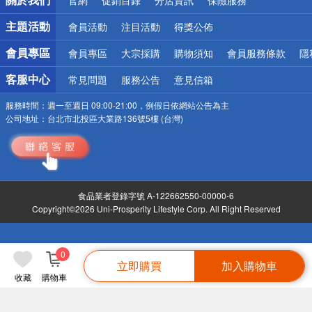
偏遠地區配送
詐騙網頁！請小心！
主題活動
會員活動
注目活動
得獎公佈
會員專區
會員專區
大宗採購
購物須知
會員服務條款
隱
客服中心
常見問題
服務公告
意見信箱
服務時間：
週一至週日 09:00-21:00，例假日依網站公告為主
公司地址：
台北市北投區大業路136號5樓 (台灣)
食品業者登錄字號 A-122662550-00000-6
Copyright©2026 Uni-Prosperity Lifestyle Corp. All Right Reserved
0
立即購買
加入購物車
收藏
購物車