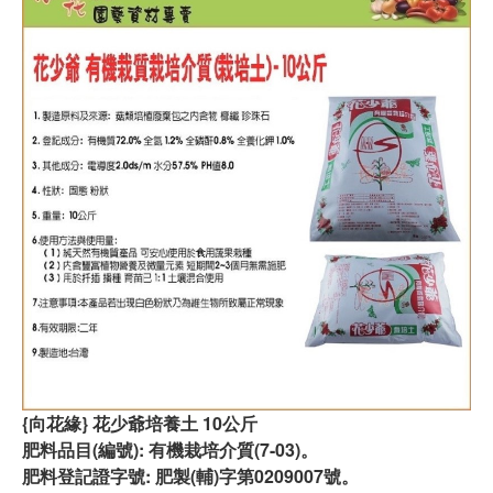
{向花緣} 花少爺培養土 10公斤
肥料品目(編號): 有機栽培介質(7-03)。
肥料登記證字號: 肥製(輔)字第0209007號。