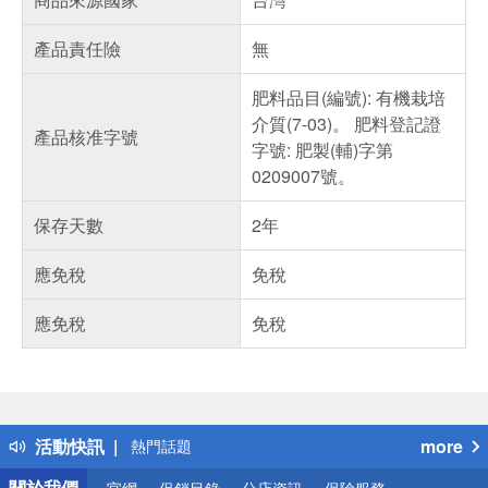
產品責任險
無
肥料品目(編號): 有機栽培
介質(7-03)。 肥料登記證
產品核准字號
字號: 肥製(輔)字第
0209007號。
保存天數
2年
應免稅
免稅
應免稅
免稅
偏遠地區配送
詐騙網頁！請小心！
得獎公告
活動快訊
more
熱門話題
銀行優惠
關於我們
官網
促銷目錄
分店資訊
保險服務