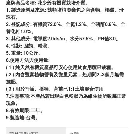
廠牌商品名稱: 花少爺有機質栽培介質。
1. 製造原料及來源: 菇類培植廢棄包之內含物、椰纖、珍
珠石。
2. 登記成分: 有機質72.0%、全氮1.2%、全磷酐0.8%、全
養化鉀1.0%。
3. 其他成分: 電導度2.0ds/m、水分57.5%、PH值8.0。
4. 性狀: 固態、粉狀。
5. 重量: 10公斤。
6.使用方法與使用量:
( 1 ) 純天然有機質產品可安心使用於食用蔬果栽種。
( 2 ) 內含豐富植物營養及微量元素，短期間2~3個月無需
施肥。
( 3 ) 用於扦插、播種、育苗已1:1土壤混合使用。
7.注意事項:本產品若出現白色粉狀乃為維生物所致屬正常
現象。
8.有效期限:二年。
9.製造地:台灣。
商品來源國家
台灣