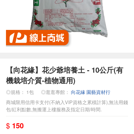
【向花緣】花少爺培養土 - 10公斤(有
機栽培介質-植物通用)
◎規格： 1包
◎逛逛專館：
向花緣 園藝資材行
商城限用信用卡支付(不納入VIP資格之累積計算),無法用錢
包/紅利點數,無搬運上樓服務及指定日期/時間.
$
150