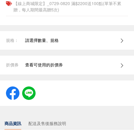
【線上商城限定】_0729-0820 滿$2200送100點(單筆不累
贈，每人期間最高贈5次)
規格：
請選擇數量、規格
折價券
查看可使用的折價券
商品資訊
配送及售後服務說明