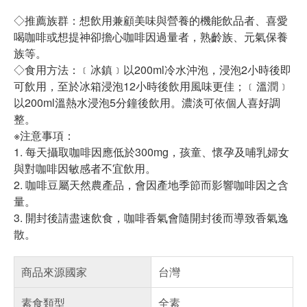
◇推薦族群：想飲用兼顧美味與營養的機能飲品者、喜愛
喝咖啡或想提神卻擔心咖啡因過量者，熟齡族、元氣保養
族等。
◇食用方法：﹝冰鎮﹞以200ml冷水沖泡，浸泡2小時後即
可飲用，至於冰箱浸泡12小時後飲用風味更佳；﹝溫潤﹞
以200ml溫熱水浸泡5分鐘後飲用。濃淡可依個人喜好調
整。
※注意事項：
1. 每天攝取咖啡因應低於300mg，孩童、懷孕及哺乳婦女
與對咖啡因敏感者不宜飲用。
2. 咖啡豆屬天然農產品，會因產地季節而影響咖啡因之含
量。
3. 開封後請盡速飲食，咖啡香氣會隨開封後而導致香氣逸
散。
商品來源國家
台灣
素食類型
全素