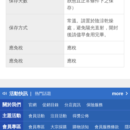
保存天數
狀態且正常條件下之保
存）
常溫。請置於陰涼乾燥
保存方式
處，避免陽光直射，開封
後請儘早食用完畢。
應免稅
應稅
應免稅
應稅
偏遠地區配送
詐騙網頁！請小心！
得獎公告
活動快訊
more
熱門話題
銀行優惠
關於我們
官網
促銷目錄
分店資訊
保險服務
偏遠地區配送
詐騙網頁！請小心！
主題活動
會員活動
注目活動
得獎公佈
會員專區
會員專區
大宗採購
購物須知
會員服務條款
隱