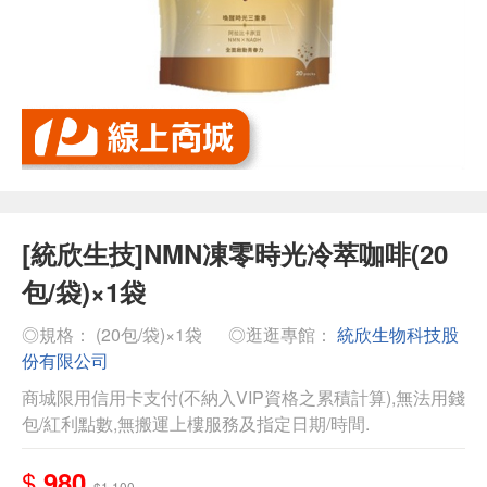
[統欣生技]NMN凍零時光冷萃咖啡(20
包/袋)×1袋
◎規格： (20包/袋)×1袋
◎逛逛專館：
統欣生物科技股
份有限公司
商城限用信用卡支付(不納入VIP資格之累積計算),無法用錢
包/紅利點數,無搬運上樓服務及指定日期/時間.
$
980
$1,100