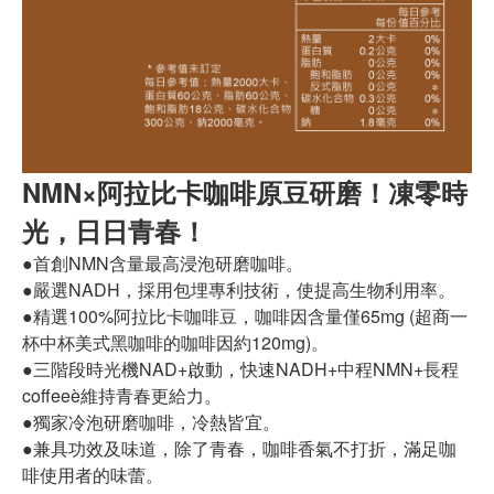
NMN×阿拉比卡咖啡原豆研磨！凍零時
光，日日青春！
●首創NMN含量最高浸泡研磨咖啡。
●嚴選NADH，採用包埋專利技術，使提高生物利用率。
●精選100%阿拉比卡咖啡豆，咖啡因含量僅65mg (超商一
杯中杯美式黑咖啡的咖啡因約120mg)。
●三階段時光機NAD+啟動，快速NADH+中程NMN+長程
coffeeè維持青春更給力。
●獨家冷泡研磨咖啡，冷熱皆宜。
●兼具功效及味道，除了青春，咖啡香氣不打折，滿足咖
啡使用者的味蕾。