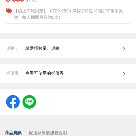
【線上商城限定】_0729-0820 滿$2200送100點(單筆不累
贈，每人期間最高贈5次)
規格：
請選擇數量、規格
折價券
查看可使用的折價券
商品資訊
配送及售後服務說明