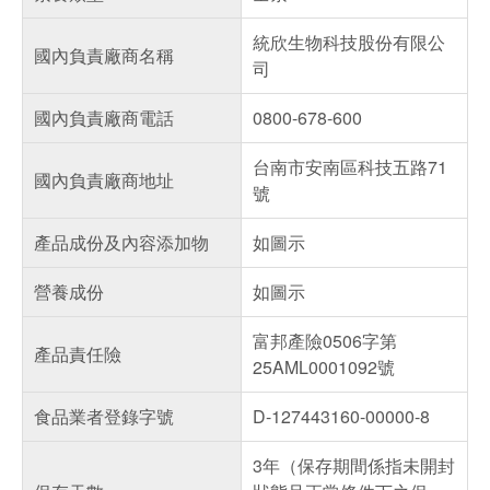
統欣生物科技股份有限公
國內負責廠商名稱
司
國內負責廠商電話
0800-678-600
台南市安南區科技五路71
國內負責廠商地址
號
產品成份及內容添加物
如圖示
營養成份
如圖示
富邦產險0506字第
產品責任險
25AML0001092號
食品業者登錄字號
D-127443160-00000-8
3年（保存期間係指未開封