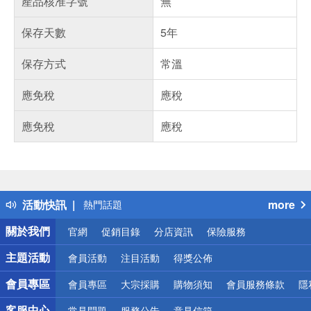
產品核准字號
無
保存天數
5年
保存方式
常溫
應免稅
應稅
應免稅
應稅
偏遠地區配送
詐騙網頁！請小心！
得獎公告
活動快訊
more
熱門話題
銀行優惠
關於我們
官網
促銷目錄
分店資訊
保險服務
偏遠地區配送
詐騙網頁！請小心！
主題活動
會員活動
注目活動
得獎公佈
會員專區
會員專區
大宗採購
購物須知
會員服務條款
隱
客服中心
常見問題
服務公告
意見信箱