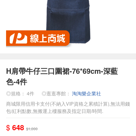
H肩帶牛仔三口圍裙-76*69cm-深藍
色-4件
◎規格： 4件
◎逛逛專館：
淘淘樂企業社
商城限用信用卡支付(不納入VIP資格之累積計算),無法用錢
包/紅利點數,無搬運上樓服務及指定日期/時間.
$
648
$1,000