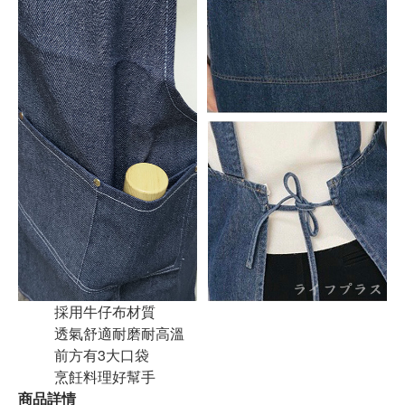
採用牛仔布材質
透氣舒適耐磨耐高溫
前方有3大口袋
烹飪料理好幫手
商品詳情