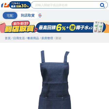
宅配
到店取貨
首頁
/ 日用生活
/ 餐廚用品
/ 廚房整理
/ 圍裙