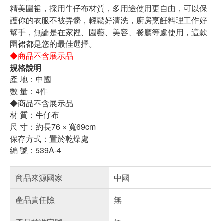
精美圍裙，採用牛仔布材質，多用途使用更自由，可以保
護你的衣服不被弄髒，輕鬆好清洗，廚房烹飪料理工作好
幫手，無論是在家裡、園藝、美容、餐廳等處使用，這款
圍裙都是您的最佳選擇。
◆商品不含展示品
規格說明
產 地：中國
數 量：4件
◆商品不含展示品
材 質：牛仔布
尺 寸：約長76 × 寬69cm
保存方式：置於乾燥處
編 號：539A-4
商品來源國家
中國
產品責任險
無