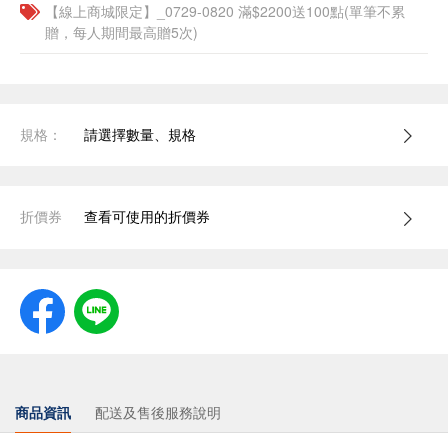
【線上商城限定】_0729-0820 滿$2200送100點(單筆不累
贈，每人期間最高贈5次)
規格：
請選擇數量、規格
折價券
查看可使用的折價券
商品資訊
配送及售後服務說明