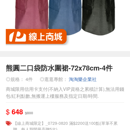
熊圓二口袋防水圍裙-72x78cm-4件
◎規格： 4件
◎逛逛專館：
淘淘樂企業社
商城限用信用卡支付(不納入VIP資格之累積計算),無法用錢
包/紅利點數,無搬運上樓服務及指定日期/時間.
$
648
$800
【線上商城限定】_0729-0820 滿$2200送100點(單筆不累
贈，每人期間最高贈5次)