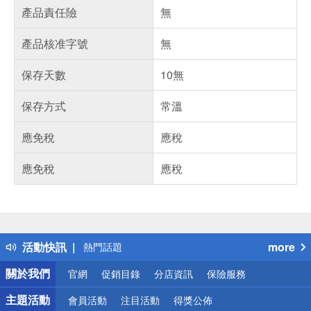
產品責任險
無
產品核准字號
無
保存天數
10無
保存方式
常溫
應免稅
應稅
應免稅
應稅
偏遠地區配送
詐騙網頁！請小心！
得獎公告
活動快訊
more
熱門話題
銀行優惠
關於我們
官網
促銷目錄
分店資訊
保險服務
偏遠地區配送
詐騙網頁！請小心！
主題活動
會員活動
注目活動
得獎公佈