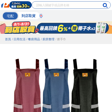
宅配
到店取貨
首頁
/ 日用生活
/ 餐廚用品
/ 廚房整理
/ 擦手巾