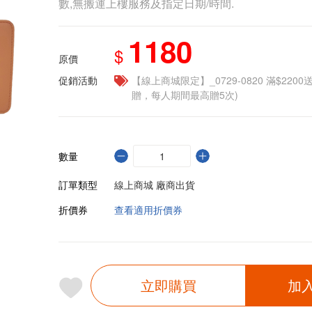
數,無搬運上樓服務及指定日期/時間.
1180
$
原價
促銷活動
【線上商城限定】_0729-0820 滿$2200
贈，每人期間最高贈5次)
數量
訂單類型
線上商城 廠商出貨
折價券
查看適用折價券
立即購買
加