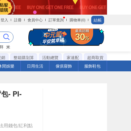
結帳
登入
註冊
會員中心
訂單查詢
購物車(0)
拜
米
促銷
整箱購划算
活動總覽
家速配
超商取貨
休閒娛樂
日用生活
傢俱寢飾
服飾鞋包
- PI-
法用錢包/紅利點