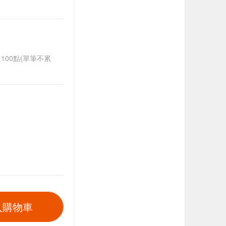
送100點(單筆不累
入購物車