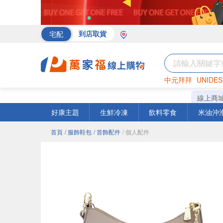
宅配
到店取貨
中元拜拜
UNIDES
罐頭
海苔
巧克力
線上商
好康主題
生鮮冷凍
飲料零食
米油沖
首頁
/ 服飾鞋包
/ 首飾配件
/ 個人配件