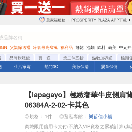
萬家福服務
PROSPERITY PLAZA APP下載
IGN
父親節送禮
冷氣最高省萬
福利品
餅乾
泡麵
飲料
義美
中元拜
衛生紙
城
品牌旗艦館
買一送一
第二件五折
點數加碼送
檔期
泡
生活家電
熱門3C
美妝個清
嬰童保健
【lapagayo】極緻奢華牛皮側肩背包
06384A-2-02-卡其色
◎規格： 1件
◎逛逛專館：
樂蓓佳小舖
商城限用信用卡支付(不納入VIP資格之累積計算),無