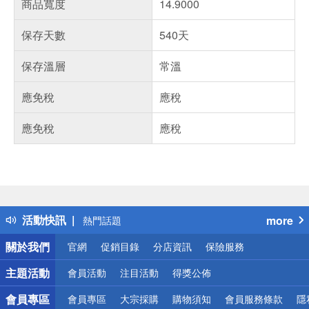
商品寬度
14.9000
保存天數
540天
保存溫層
常溫
應免稅
應稅
應免稅
應稅
偏遠地區配送
詐騙網頁！請小心！
得獎公告
活動快訊
more
熱門話題
銀行優惠
關於我們
官網
促銷目錄
分店資訊
保險服務
偏遠地區配送
詐騙網頁！請小心！
主題活動
會員活動
注目活動
得獎公佈
會員專區
會員專區
大宗採購
購物須知
會員服務條款
隱