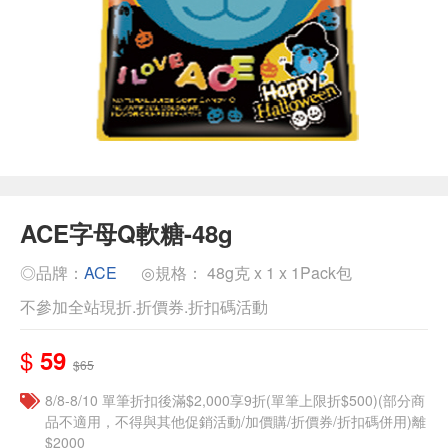
ACE字母Q軟糖-48g
◎品牌：
ACE
◎規格： 48g克 x 1 x 1Pack包
不參加全站現折.折價券.折扣碼活動
$
59
$65
8/8-8/10 單筆折扣後滿$2,000享9折(單筆上限折$500)(部分商
品不適用，不得與其他促銷活動/加價購/折價券/折扣碼併用)離
$2000