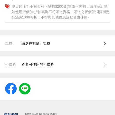
即日起-9/1 不限金額下單贈$200券(單筆不累贈，請注意訂單
如使用折價券/折扣碼則不符贈送資格，贈送之折價券消費指定
品滿$2,000可折，不得與其他優惠活動合併使用)
規格：
請選擇數量、規格
折價券
查看可使用的折價券
商品資訊
配送及售後服務說明