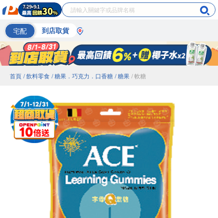
宅配
到店取貨
首頁
/ 飲料零食
/ 糖果．巧克力．口香糖
/ 糖果
/ 軟糖