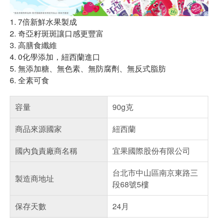
1. 7倍新鮮水果製成
2. 奇亞籽斑斑讓口感更豐富
3. 高膳食纖維
4. 0化學添加，紐西蘭進口
5. 無添加糖、無色素、無防腐劑、無反式脂肪
6. 全素可食
容量
90g克
商品來源國家
紐西蘭
國內負責廠商名稱
宜果國際股份有限公司
台北市中山區南京東路三
製造商地址
段68號5樓
保存天數
24月