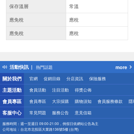
保存溫層
常溫
應免稅
應稅
應免稅
應稅
偏遠地區配送
詐騙網頁！請小心！
得獎公告
活動快訊
more
熱門話題
銀行優惠
關於我們
官網
促銷目錄
分店資訊
保險服務
偏遠地區配送
詐騙網頁！請小心！
主題活動
會員活動
注目活動
得獎公佈
會員專區
會員專區
大宗採購
購物須知
會員服務條款
隱
客服中心
常見問題
服務公告
意見信箱
服務時間：
週一至週日 09:00-21:00，例假日依網站公告為主
公司地址：
台北市北投區大業路136號5樓 (台灣)