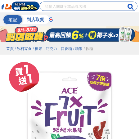
宅配
到店取貨
首頁
/ 飲料零食
/ 糖果．巧克力．口香糖
/ 糖果
/ 軟糖