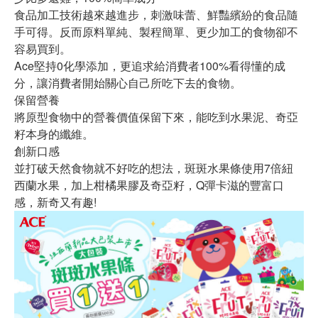
食品加工技術越來越進步，刺激味蕾、鮮豔繽紛的食品隨
手可得。反而原料單純、製程簡單、更少加工的食物卻不
容易買到。
Ace堅持0化學添加，更追求給消費者100%看得懂的成
分，讓消費者開始關心自己所吃下去的食物。
保留營養
將原型食物中的營養價值保留下來，能吃到水果泥、奇亞
籽本身的纖維。
創新口感
並打破天然食物就不好吃的想法，斑斑水果條使用7倍紐
西蘭水果，加上柑橘果膠及奇亞籽，Q彈卡滋的豐富口
感，新奇又有趣!