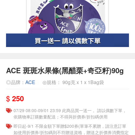
ACE 斑斑水果條(黑醋栗+奇亞籽)90g
◎品牌：
ACE
◎規格： 90g克 x 1 x 1Bag袋
$
250
07/29 08:00-09/01 23:59 此商品買一送一， 請以偶數下單，
依購物車訂購數量配送；不得與折價券/折扣碼併用
即日起-9/1 不限金額下單贈$200券(單筆不累贈，請注意訂單
如使用折價券/折扣碼則不符贈送資格，贈送之折價券消費指定