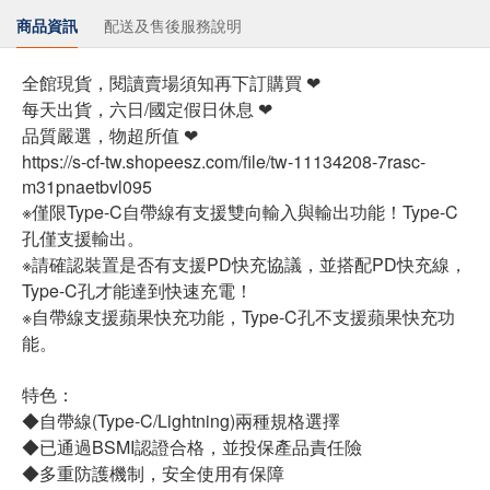
商品資訊
配送及售後服務說明
全館現貨，閱讀賣場須知再下訂購買 ❤
每天出貨，六日/國定假日休息 ❤
品質嚴選，物超所值 ❤
https://s-cf-tw.shopeesz.com/file/tw-11134208-7rasc-
m31pnaetbvl095
※僅限Type-C自帶線有支援雙向輸入與輸出功能！Type-C
孔僅支援輸出。
※請確認裝置是否有支援PD快充協議，並搭配PD快充線，
Type-C孔才能達到快速充電！
※自帶線支援蘋果快充功能，Type-C孔不支援蘋果快充功
能。
特色：
◆自帶線(Type-C/Lightning)兩種規格選擇
◆已通過BSMI認證合格，並投保產品責任險
◆多重防護機制，安全使用有保障