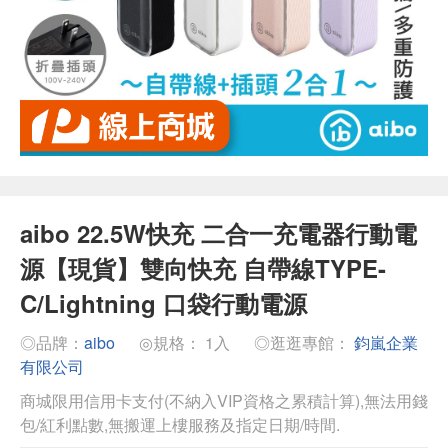
aibo 22.5W快充 二合一充電器行動電
源【現貨】雙向快充 自帶線TYPE-
C/Lightning 口袋行動電源
◎品牌：
aibo
◎規格： 1入
◎逛逛專館：
鈞嵐企業
有限公司
商城限用信用卡支付(不納入VIP資格之累積計算),無法用錢
包/紅利點數,無搬運上樓服務及指定日期/時間.