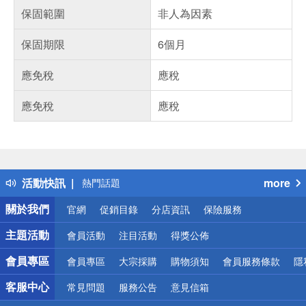
保固範圍
非人為因素
保固期限
6個月
應免稅
應稅
應免稅
應稅
偏遠地區配送
詐騙網頁！請小心！
得獎公告
活動快訊
more
熱門話題
銀行優惠
關於我們
官網
促銷目錄
分店資訊
保險服務
偏遠地區配送
詐騙網頁！請小心！
主題活動
會員活動
注目活動
得獎公佈
會員專區
會員專區
大宗採購
購物須知
會員服務條款
隱
客服中心
常見問題
服務公告
意見信箱