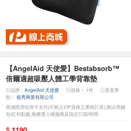
【AngelAid 天使愛】Bestabsorb™
倍爾適超吸壓人體工學背靠墊
◎品牌：
AngelAid 天使愛
◎規格： 1件
◎逛逛專
館：
俊秀興業有限公司
商城限用信用卡支付(不納入VIP資格之累積計算),無法用錢
包/紅利點數,無搬運上樓服務及指定日期/時間.
$
1190