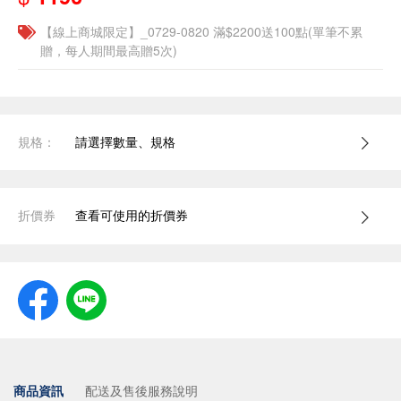
【線上商城限定】_0729-0820 滿$2200送100點(單筆不累
贈，每人期間最高贈5次)
規格：
請選擇數量、規格
折價券
查看可使用的折價券
商品資訊
配送及售後服務說明