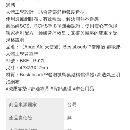
適感
人體工學設計，貼合背部舒適弧度造型
使用透氣網眼布，有效散熱，解決悶熱不適感
商品經SGS、ROHS等多項無毒認證，使用安心有保障
獨家專利配方，腰酸背痛救星，支撐Ｘ減壓的雙重享受
規格說明
品名：【AngelAid 天使愛】Bestabsorb™倍爾適-超吸壓
人體工學背靠墊
型號：BSF-LR-07L
尺寸：42X33X12cm
材質：Bestabsorb™發泡微鳥巢結構黏彈體+高透氣三明
治網布
#減壓靠墊 #舒適靠背 #背部護理 #辦公用品
商品來源國家
台灣
產品責任險
無