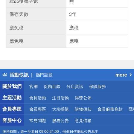
產品核准字號
無
保存天數
3年
應免稅
應稅
應免稅
應稅
偏遠地區配送
詐騙網頁！請小心！
得獎公告
活動快訊
more
熱門話題
銀行優惠
關於我們
官網
促銷目錄
分店資訊
保險服務
偏遠地區配送
詐騙網頁！請小心！
主題活動
會員活動
注目活動
得獎公佈
會員專區
會員專區
大宗採購
購物須知
會員服務條款
隱
客服中心
常見問題
服務公告
意見信箱
服務時間：
週一至週日 09:00-21:00，例假日依網站公告為主