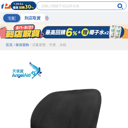
宅配
到店取貨
首頁
/ 傢俱寢飾
/ 涼夏座墊．竹蓆．水枕