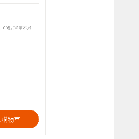
送100點(單筆不累
入購物車