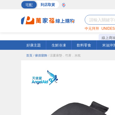
宅配
到店取貨
中元拜拜
UNIDES
巧克力
罐頭
海苔
線上商
好康主題
生鮮冷凍
飲料零食
米油沖
首頁
/ 傢俱寢飾
/ 涼夏座墊．竹蓆．水枕