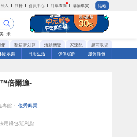
結帳
登入
註冊
會員中心
訂單查詢
購物車(0)
美
米
促銷
整箱購划算
活動總覽
家速配
超商取貨
休閒娛樂
日用生活
傢俱寢飾
服飾鞋包
rb™倍爾適-
逛專館：
俊秀興業
法用錢包/紅利點