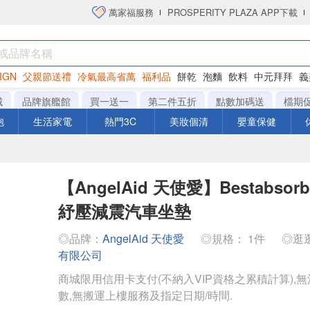
萬家福服務
PROSPERITY PLAZA APP下載
IGN
父親節送禮
冷氣最高省萬
福利品
餅乾
泡麵
飲料
中元拜拜
義
洋芋片
城
品牌旗艦館
買一送一
第二件五折
點數加碼送
檔期
泡
生活家電
熱門3C
美妝個清
嬰童保健
【AngelAid 天使愛】Bestabso
紓壓減震汽車坐墊
◎品牌：
AngelAid 天使愛
◎規格： 1件
◎逛
有限公司
商城限用信用卡支付(不納入VIP資格之累積計算),無
數,無搬運上樓服務及指定日期/時間.