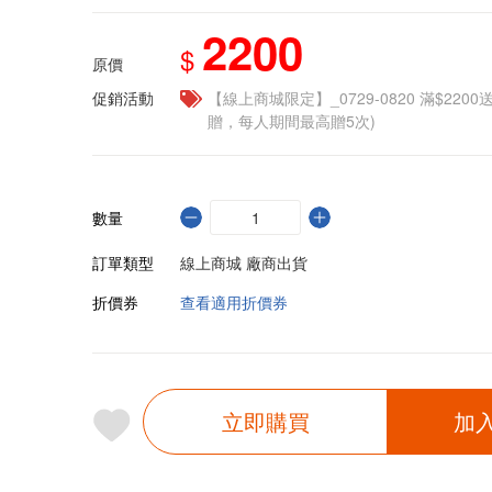
2200
$
原價
促銷活動
【線上商城限定】_0729-0820 滿$2200
贈，每人期間最高贈5次)
數量
訂單類型
線上商城 廠商出貨
折價券
查看適用折價券
立即購買
加