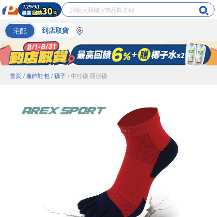
宅配
到店取貨
首頁
/ 服飾鞋包
/ 襪子
/ 中性襪,隱形襪