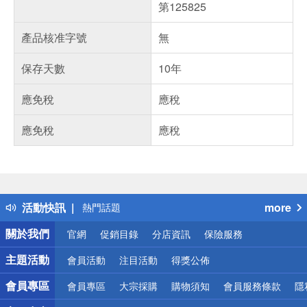
第125825
產品核准字號
無
保存天數
10年
應免稅
應稅
應免稅
應稅
偏遠地區配送
詐騙網頁！請小心！
得獎公告
活動快訊
more
熱門話題
銀行優惠
關於我們
官網
促銷目錄
分店資訊
保險服務
偏遠地區配送
詐騙網頁！請小心！
主題活動
會員活動
注目活動
得獎公佈
會員專區
會員專區
大宗採購
購物須知
會員服務條款
隱