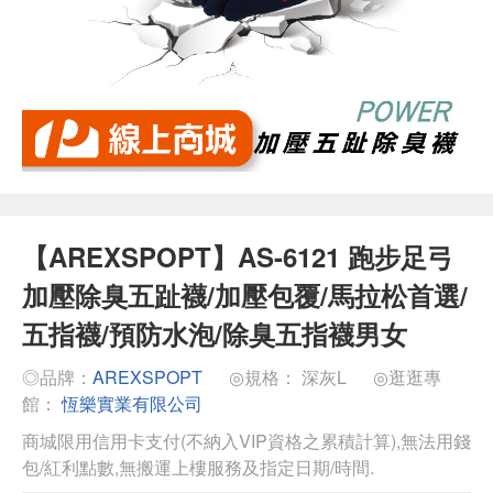
【AREXSPOPT】AS-6121 跑步足弓
加壓除臭五趾襪/加壓包覆/馬拉松首選/
五指襪/預防水泡/除臭五指襪男女
◎品牌：
AREXSPOPT
◎規格： 深灰L
◎逛逛專
館：
恆樂實業有限公司
商城限用信用卡支付(不納入VIP資格之累積計算),無法用錢
包/紅利點數,無搬運上樓服務及指定日期/時間.