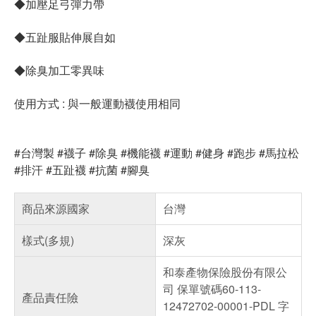
◆加壓足弓彈力帶
◆五趾服貼伸展自如
◆除臭加工零異味
使用方式 : 與一般運動襪使用相同
#台灣製 #襪子 #除臭 #機能襪 #運動 #健身 #跑步 #馬拉松
#排汗 #五趾襪 #抗菌 #腳臭
商品來源國家
台灣
樣式(多規)
深灰
和泰產物保險股份有限公
司 保單號碼60-113-
產品責任險
12472702-00001-PDL 字