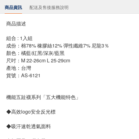
商品資訊
配送及售後服務說明
商品描述
組合 : 1入組
成份：棉78% 橡膠絲12% 彈性纖維7% 尼龍3％
顏色：橘藍/紅黑/深灰/藍黑
尺吋：M 22-26cm L 25-29cm
產地：台灣
貨號：AS-6121
機能五趾襪系列「五大機能特色」
◆高效logo安全反光標
◆吸汗速乾透氣面料