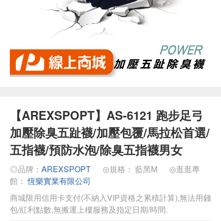
【AREXSPOPT】AS-6121 跑步足弓
加壓除臭五趾襪/加壓包覆/馬拉松首選/
五指襪/預防水泡/除臭五指襪男女
◎品牌：
AREXSPOPT
◎規格： 藍黑M
◎逛逛專
館：
恆樂實業有限公司
商城限用信用卡支付(不納入VIP資格之累積計算),無法用錢
包/紅利點數,無搬運上樓服務及指定日期/時間.