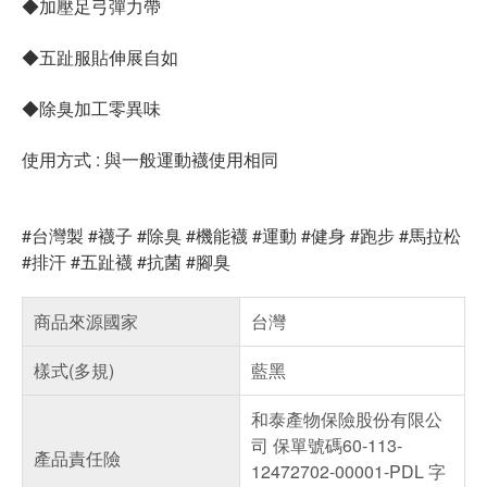
◆加壓足弓彈力帶
◆五趾服貼伸展自如
◆除臭加工零異味
使用方式 : 與一般運動襪使用相同
#台灣製 #襪子 #除臭 #機能襪 #運動 #健身 #跑步 #馬拉松
#排汗 #五趾襪 #抗菌 #腳臭
商品來源國家
台灣
樣式(多規)
藍黑
和泰產物保險股份有限公
司 保單號碼60-113-
產品責任險
12472702-00001-PDL 字