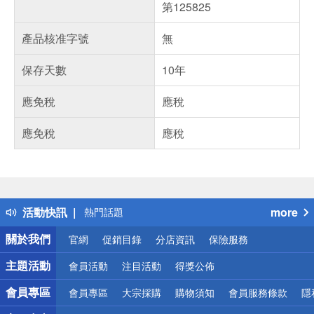
第125825
產品核准字號
無
保存天數
10年
應免稅
應稅
應免稅
應稅
偏遠地區配送
詐騙網頁！請小心！
得獎公告
活動快訊
more
熱門話題
銀行優惠
關於我們
官網
促銷目錄
分店資訊
保險服務
偏遠地區配送
詐騙網頁！請小心！
主題活動
會員活動
注目活動
得獎公佈
會員專區
會員專區
大宗採購
購物須知
會員服務條款
隱