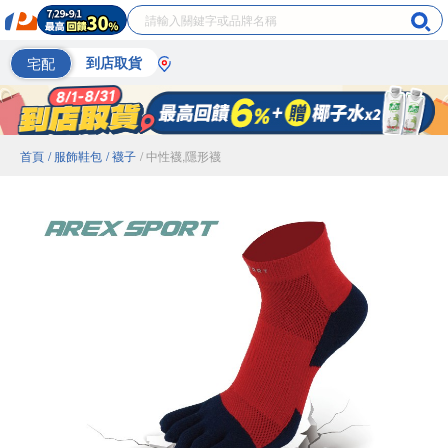
宅配
到店取貨
首頁
/ 服飾鞋包
/ 襪子
/ 中性襪,隱形襪