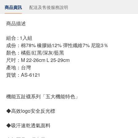
商品資訊
配送及售後服務說明
商品描述
組合 : 1入組
成份：棉78% 橡膠絲12% 彈性纖維7% 尼龍3％
顏色：橘藍/紅黑/深灰/藍黑
尺吋：M 22-26cm L 25-29cm
產地：台灣
貨號：AS-6121
機能五趾襪系列「五大機能特色」
◆高效logo安全反光標
◆吸汗速乾透氣面料