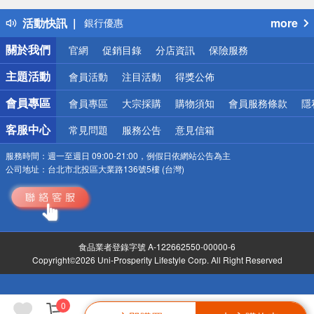
熱門話題
活動快訊
more
銀行優惠
偏遠地區配送
關於我們
官網
促銷目錄
分店資訊
保險服務
詐騙網頁！請小心！
主題活動
會員活動
注目活動
得獎公佈
會員專區
會員專區
大宗採購
購物須知
會員服務條款
隱
客服中心
常見問題
服務公告
意見信箱
服務時間：
週一至週日 09:00-21:00，例假日依網站公告為主
公司地址：
台北市北投區大業路136號5樓 (台灣)
食品業者登錄字號 A-122662550-00000-6
Copyright©2026 Uni-Prosperity Lifestyle Corp. All Right Reserved
0