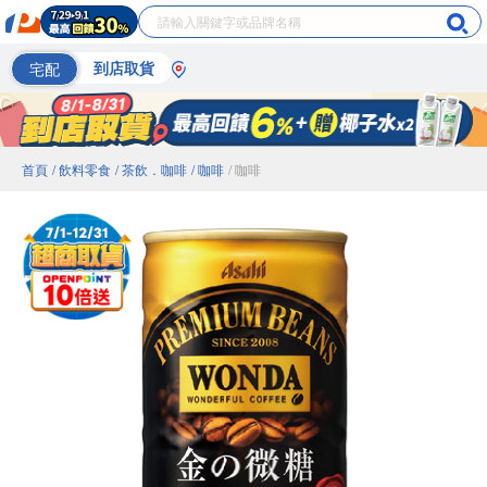
宅配
到店取貨
首頁
/ 飲料零食
/ 茶飲．咖啡
/ 咖啡
/ 咖啡