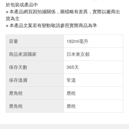
於包裝或產品中
※ 本產品網頁因拍攝關係，圖檔略有差異，實際以廠商出
貨為主
※ 本產品文案若有變動敬請參照實際商品為準
容量
182ml毫升
商品來源國家
日本東京都
保存天數
365天
保存溫層
常溫
應免稅
應稅
應免稅
應稅
偏遠地區配送
詐騙網頁！請小心！
得獎公告