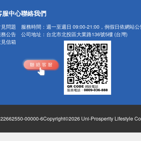
送
客服中心
聯絡我們
請小心！
常見問題
服務時間：
週一至週日 09:00-21:00，例假日依網站
服務公告
公司地址：
台北市北投區大業路136號5樓 (台灣)
意見信箱
662550-00000-6
Copyright©2026 Uni-Prosperity Lifestyle Co