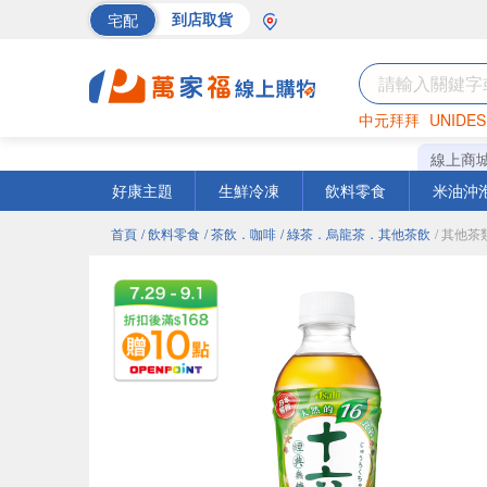
宅配
到店取貨
中元拜拜
UNIDES
海苔
巧克力
罐頭
線上商
好康主題
生鮮冷凍
飲料零食
米油沖
首頁
/ 飲料零食
/ 茶飲．咖啡
/ 綠茶．烏龍茶．其他茶飲
/ 其他茶