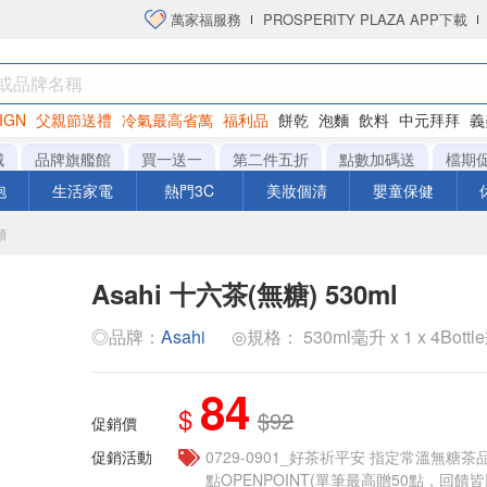
萬家福服務
PROSPERITY PLAZA APP下載
IGN
父親節送禮
冷氣最高省萬
福利品
餅乾
泡麵
飲料
中元拜拜
義
衛生紙
城
品牌旗艦館
買一送一
第二件五折
點數加碼送
檔期
泡
生活家電
熱門3C
美妝個清
嬰童保健
類
Asahi 十六茶(無糖) 530ml
◎品牌：
Asahi
◎規格： 530ml毫升 x 1 x 4Bottl
84
$
$92
促銷價
促銷活動
​​0729-0901_好茶祈平安 指定常溫無糖茶
點OPENPOINT(單筆最高贈50點，回