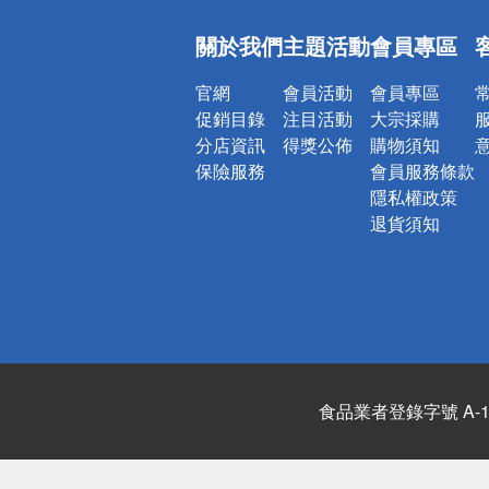
偏遠地區配
關於我們
主題活動
會員專區
詐騙網頁！
官網
會員活動
會員專區
促銷目錄
注目活動
大宗採購
分店資訊
得獎公佈
購物須知
保險服務
會員服務條款
隱私權政策
退貨須知
食品業者登錄字號 A-122