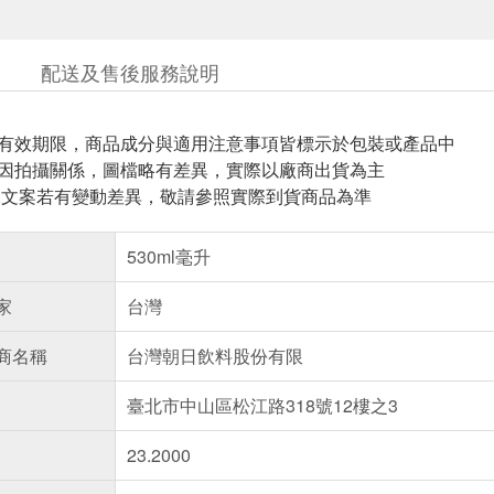
配送及售後服務說明
與有效期限，商品成分與適用注意事項皆標示於包裝或產品中
頁因拍攝關係，圖檔略有差異，實際以廠商出貨為主
片.文案若有變動差異，敬請參照實際到貨商品為準
530ml毫升
家
台灣
商名稱
台灣朝日飲料股份有限
臺北市中山區松江路318號12樓之3
23.2000