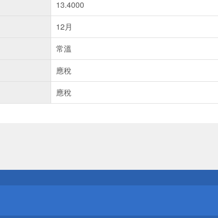
13.4000
12月
常溫
應稅
應稅
送
請小心！