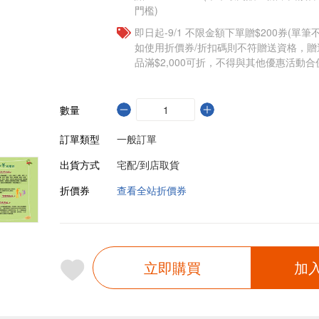
門檻)
即日起-9/1 不限金額下單贈$200券(單
如使用折價券/折扣碼則不符贈送資格，
品滿$2,000可折，不得與其他優惠活動合
數量
訂單類型
一般訂單
出貨方式
宅配/到店取貨
折價券
查看全站折價券
立即購買
加