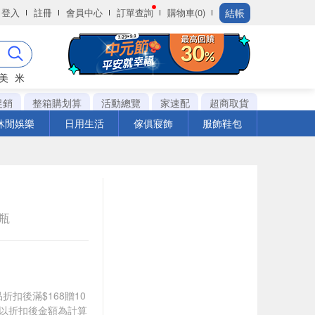
結帳
登入
註冊
會員中心
訂單查詢
購物車(0)
美
米
促銷
整箱購划算
活動總覽
家速配
超商取貨
休閒娛樂
日用生活
傢俱寢飾
服飾鞋包
e瓶
品折扣後滿$168贈10
饋皆以折扣後金額為計算