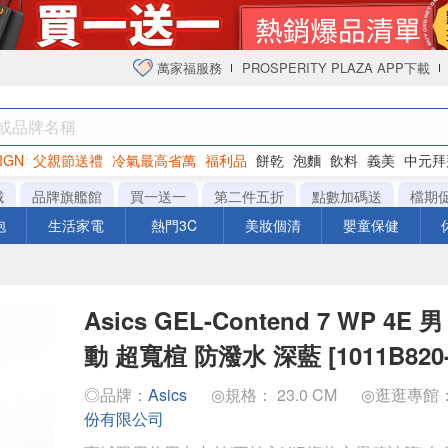
萬家福服務
PROSPERITY PLAZA APP下載
IGN
父親節送禮
冷氣最高省萬
福利品
餅乾
泡麵
飲料
義美
中元拜
衛生紙
城
品牌旗艦館
買一送一
第二件五折
點數加碼送
檔期
泡
生活家電
熱門3C
美妝個清
嬰童保健
Asics GEL-Contend 7 WP 4E
動 超寬楦 防潑水 深藍 [1011B820-
◎品牌：
Asics
◎規格： 23.0 CM
◎逛逛專館
份有限公司