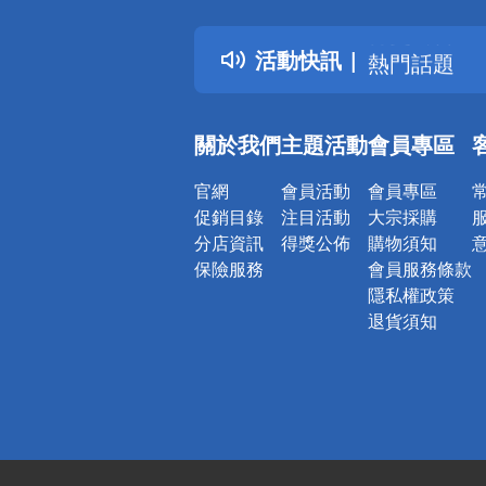
得獎公告
活動快訊
熱門話題
銀行優惠
偏遠地區配
關於我們
主題活動
會員專區
詐騙網頁！
官網
會員活動
會員專區
促銷目錄
注目活動
大宗採購
分店資訊
得獎公佈
購物須知
保險服務
會員服務條款
隱私權政策
退貨須知