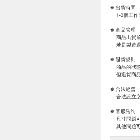
♚ 出貨時間
1-3個工作
♚ 商品管理
商品出貨前
若是製造過
♚ 退貨規則
商品的狀態
但退貨商品
♚ 合法經營
合法設立之
♚ 客服諮詢
尺寸問題可
其他問題可