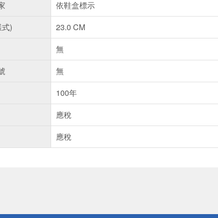
家
依鞋盒標示
樣式)
23.0 CM
無
號
無
100年
應稅
應稅
送
請小心！