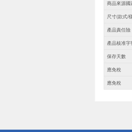
商品來源國
尺寸(款式/
產品責任險
產品核准字
保存天數
應免稅
應免稅
偏遠地區配
詐騙網頁！