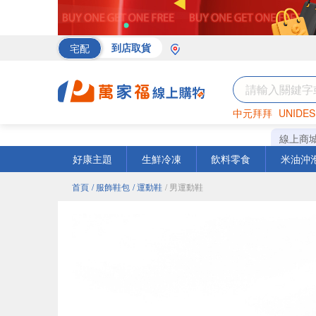
宅配
到店取貨
中元拜拜
UNIDES
罐頭
海苔
巧克力
線上商
好康主題
生鮮冷凍
飲料零食
米油沖
首頁
/ 服飾鞋包
/ 運動鞋
/ 男運動鞋