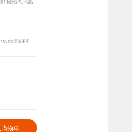
法用錢包/紅利點
送100點(單筆不累
入購物車