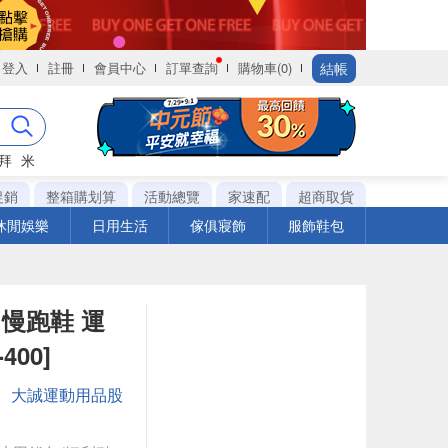
結帳
登入
註冊
會員中心
訂單查詢
購物車(0)
拜
米
促銷
整箱購划算
活動總覽
家速配
超商取貨
休閒娛樂
日用生活
傢俱寢飾
服飾鞋包
 男 慢跑鞋 運
400]
：
大誠運動用品股