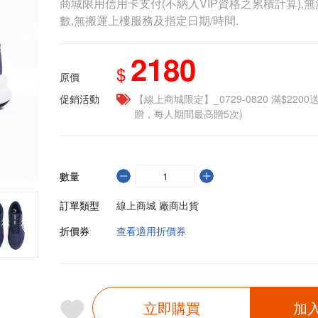
商城限用信用卡支付(不納入VIP資格之累積計算),無
數,無搬運上樓服務及指定日期/時間.
2180
$
原價
促銷活動
【線上商城限定】_0729-0820 滿$2200
贈，每人期間最高贈5次)
數量
訂單類型
線上商城 廠商出貨
折價券
查看適用折價券
立即購買
加