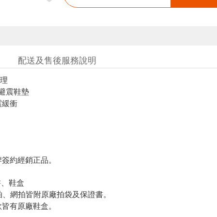
配送及售後服務說明
理
E避震鞋墊
震緩衝
簽約經銷正品。
書、鞋盒
羽拍、網拍皆附原廠拍袋及保證書。
皆有原廠鞋盒。