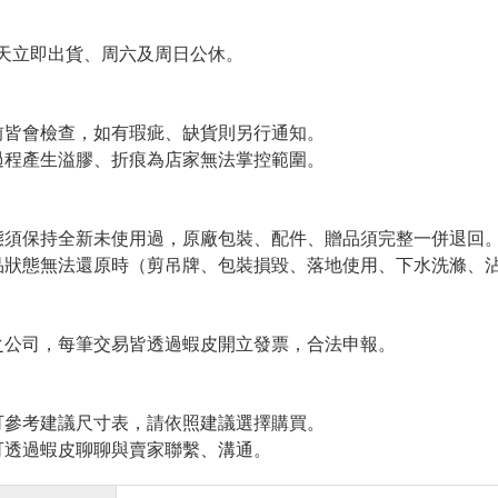
天立即出貨、周六及周日公休。
皆會檢查，如有瑕疵、缺貨則另行通知。
程產生溢膠、折痕為店家無法掌控範圍。
須保持全新未使用過，原廠包裝、配件、贈品須完整一併退回
狀態無法還原時（剪吊牌、包裝損毀、落地使用、下水洗滌、沾
公司，每筆交易皆透過蝦皮開立發票，合法申報。
參考建議尺寸表，請依照建議選擇購買。
透過蝦皮聊聊與賣家聯繫、溝通。