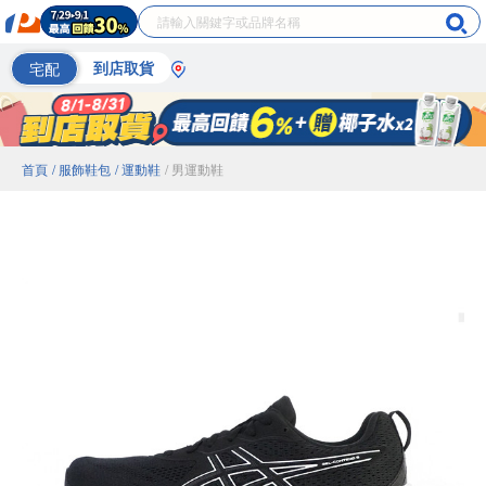
宅配
到店取貨
首頁
/ 服飾鞋包
/ 運動鞋
/ 男運動鞋