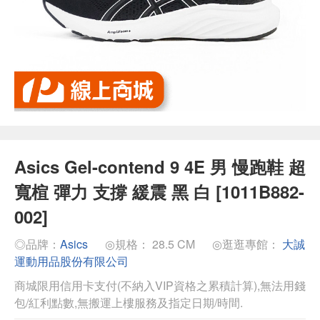
Asics Gel-contend 9 4E 男 慢跑鞋 超
寬楦 彈力 支撐 緩震 黑 白 [1011B882-
002]
◎品牌：
Asics
◎規格： 28.5 CM
◎逛逛專館：
大誠
運動用品股份有限公司
商城限用信用卡支付(不納入VIP資格之累積計算),無法用錢
包/紅利點數,無搬運上樓服務及指定日期/時間.