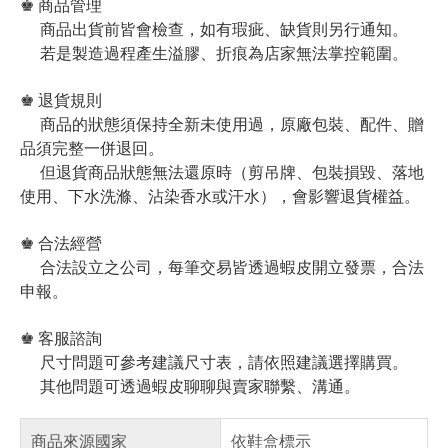
♚ 商品管理
商品出貨前皆會檢查，如有瑕疵、缺貨則另行通知。
若是製造過程產生溢膠、折痕為店家無法掌控範圍。
♚ 退貨規則
商品的狀態須保持全新未使用過，原廠包裝、配件、贈
品須完整一併退回。
但退貨商品狀態無法還原時（剪吊牌、包裝損毀、落地
使用、下水洗滌、沾染香水或汗水），會影響退貨權益。
♚ 合法經營
合法設立之公司，每筆交易皆透過蝦皮開立發票，合法
申報。
♚ 客服諮詢
尺寸問題可參考建議尺寸表，請依照建議選擇購買。
其他問題可透過蝦皮聊聊與賣家聯繫、溝通。
商品來源國家
依鞋盒標示