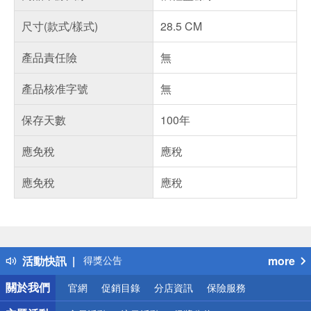
尺寸(款式/樣式)
28.5 CM
產品責任險
無
產品核准字號
無
保存天數
100年
應免稅
應稅
應免稅
應稅
偏遠地區配送
詐騙網頁！請小心！
得獎公告
活動快訊
more
熱門話題
銀行優惠
關於我們
官網
促銷目錄
分店資訊
保險服務
偏遠地區配送
詐騙網頁！請小心！