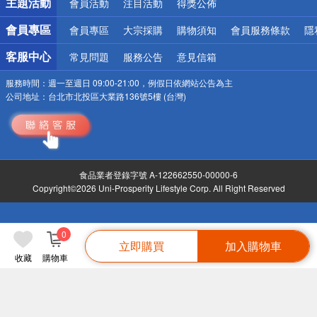
主題活動
會員活動
注目活動
得獎公佈
會員專區
會員專區
大宗採購
購物須知
會員服務條款
隱
客服中心
常見問題
服務公告
意見信箱
服務時間：
週一至週日 09:00-21:00，例假日依網站公告為主
公司地址：
台北市北投區大業路136號5樓 (台灣)
食品業者登錄字號 A-122662550-00000-6
Copyright©2026 Uni-Prosperity Lifestyle Corp. All Right Reserved
0
立即購買
加入購物車
收藏
購物車