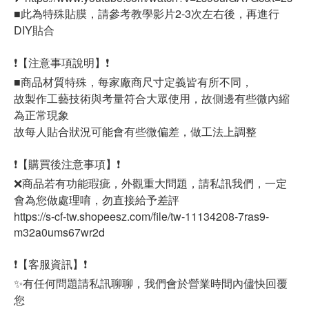
■此為特殊貼膜，請參考教學影片2-3次左右後，再進行
DIY貼合
❗【注意事項說明】❗
■商品材質特殊，每家廠商尺寸定義皆有所不同，
故製作工藝技術與考量符合大眾使用，故側邊有些微內縮
為正常現象
故每人貼合狀況可能會有些微偏差，做工法上調整
❗【購買後注意事項】❗
❌商品若有功能瑕疵，外觀重大問題，請私訊我們，一定
會為您做處理唷，勿直接給予差評
https://s-cf-tw.shopeesz.com/file/tw-11134208-7ras9-
m32a0ums67wr2d
❗【客服資訊】❗
✨有任何問題請私訊聊聊，我們會於營業時間內儘快回覆
您