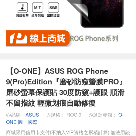
【O-ONE】ASUS ROG Phone
9(Pro)Edition『磨砂防窺螢膜PRO』
磨砂螢幕保護貼 30度防窺+護眼 順滑
不留指紋 輕微划痕自動修復
◎品牌：
ASUS
◎規格： ROG 9
◎逛逛專館：
O-
ONE 圓一國際
商城限用信用卡支付(不納入VIP資格之累積計算),無法用錢