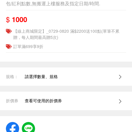
包/紅利點數,無搬運上樓服務及指定日期/時間.
$
1000
【線上商城限定】_0729-0820 滿$2200送100點(單筆不累
贈，每人期間最高贈5次)
訂單滿699享9折
規格：
請選擇數量、規格
折價券
查看可使用的折價券