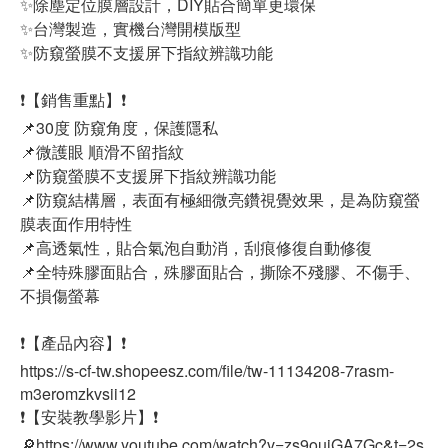
✨除塵定位膜層設計，DIY貼合簡單更環保
✨台灣製造，實機台灣開模版型
✨防窺螢膜不支援屏下指紋辨識功能
❗【銷售重點】❗
📌30度 防窺角度，保護隱私
📌微護眼 順滑不留指紋
📌防窺螢膜不支援屏下指紋辨識功能
📌防窺結構層，表面有極細微亮鑽視覺效果，是為防窺螢
膜表面作用特性
📌高透氣性，貼合氣泡自動消，刮痕修復自動修復
📌全特殊膠面貼合，殊膠面貼合，撕除不殘膠、不傷手、
不損傷螢幕
❗【產品內容】❗
https://s-cf-tw.shopeesz.com/file/tw-11134208-7rasm-
m3eromzkvsii12
❗【安裝教學影片】❗
🔎https://www.youtube.com/watch?v=zs9ouiGA7Gc&t=2s