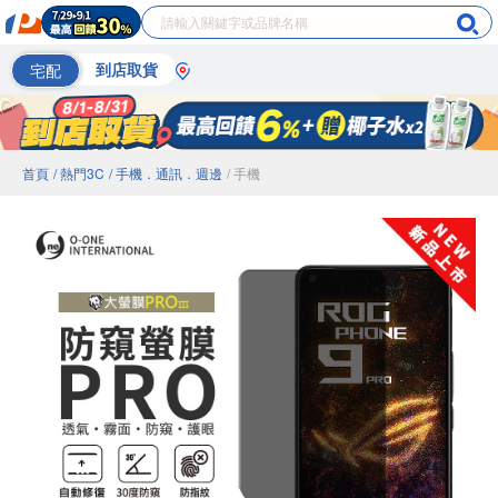
宅配
到店取貨
首頁
/ 熱門3C
/ 手機．通訊．週邊
/ 手機