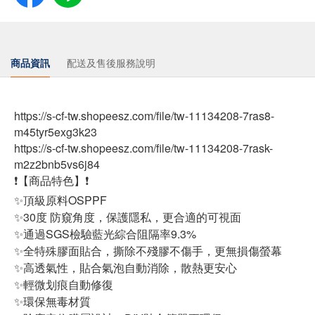
商品資訊
配送及售後服務說明
https://s-cf-tw.shopeesz.com/file/tw-11134208-7ras8-
m45tyr5exg3k23
https://s-cf-tw.shopeesz.com/file/tw-11134208-7rask-
m2z2bnb5vs6j84
❗【商品特色】❗
✨頂級原料OSPPF
✨30度 防窺角度，保護隱私，更合適的可視面
✨通過SGS檢驗藍光綜合阻隔率9.3%
✨全特殊膠面貼合，撕除不殘膠不傷手，更無損傷螢幕
✨高透氣性，貼合氣泡自動消除，散熱更安心
✨輕微划痕自動修復
✨環保無毒材質