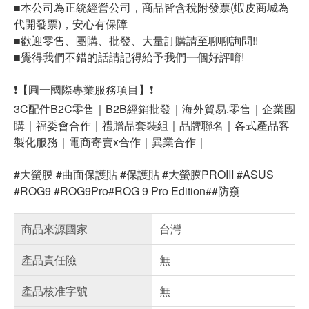
■本公司為正統經營公司，商品皆含稅附發票(蝦皮商城為
代開發票)，安心有保障
■歡迎零售、團購、批發、大量訂購請至聊聊詢問!!
■覺得我們不錯的話請記得給予我們一個好評唷!
❗【圓一國際專業服務項目】❗
3C配件B2C零售｜B2B經銷批發｜海外貿易.零售｜企業團
購｜福委會合作｜禮贈品套裝組｜品牌聯名｜各式產品客
製化服務｜電商寄賣x合作｜異業合作｜
#大螢膜 #曲面保護貼 #保護貼 #大螢膜PROIII #ASUS
#ROG9 #ROG9Pro#ROG 9 Pro Edition##防窺
商品來源國家
台灣
產品責任險
無
產品核准字號
無