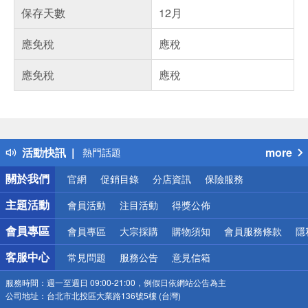
保存天數
12月
應免稅
應稅
應免稅
應稅
偏遠地區配送
詐騙網頁！請小心！
得獎公告
活動快訊
more
熱門話題
銀行優惠
關於我們
官網
促銷目錄
分店資訊
保險服務
偏遠地區配送
詐騙網頁！請小心！
主題活動
會員活動
注目活動
得獎公佈
會員專區
會員專區
大宗採購
購物須知
會員服務條款
隱
客服中心
常見問題
服務公告
意見信箱
服務時間：
週一至週日 09:00-21:00，例假日依網站公告為主
公司地址：
台北市北投區大業路136號5樓 (台灣)