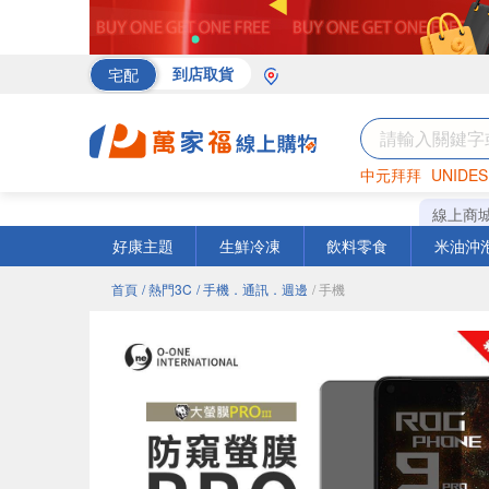
宅配
到店取貨
中元拜拜
UNIDES
海苔
巧克力
罐頭
線上商
好康主題
生鮮冷凍
飲料零食
米油沖
首頁
/ 熱門3C
/ 手機．通訊．週邊
/ 手機