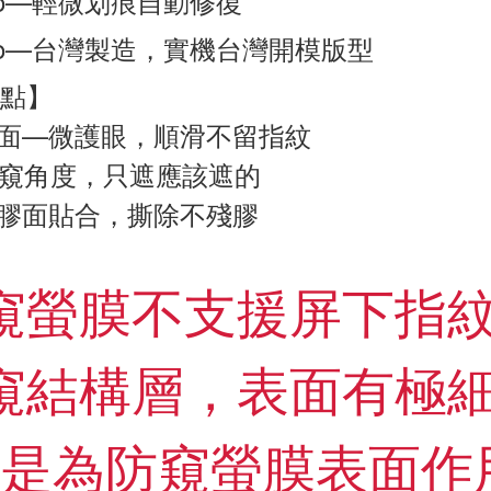
ro—輕微划痕自動修復
ro—台灣製造，實機台灣開模版型
點】
面—微護眼，順滑不留指紋
防窺角度，只遮應該遮的
膠面貼合，撕除不殘膠
防窺螢膜不支援屏下指
防窺結構層，表面有極
是為防窺螢膜表面作