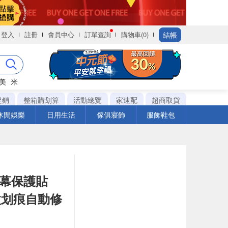
結帳
登入
註冊
會員中心
訂單查詢
購物車(0)
美
米
促銷
整箱購划算
活動總覽
家速配
超商取貨
休閒娛樂
日用生活
傢俱寢飾
服飾鞋包
螢幕保護貼
微划痕自動修