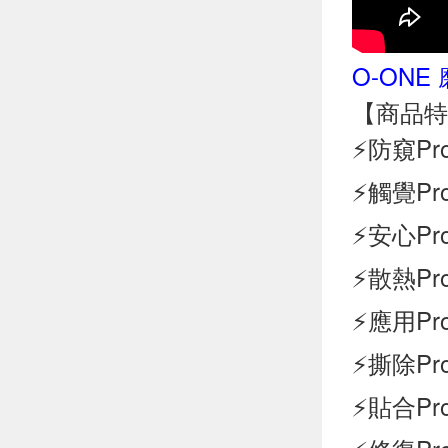
O-ONE
【商品特
⚡防窺P
⚡觸覺P
⚡安心P
⚡散熱P
⚡應用P
⚡撕除P
⚡貼合P