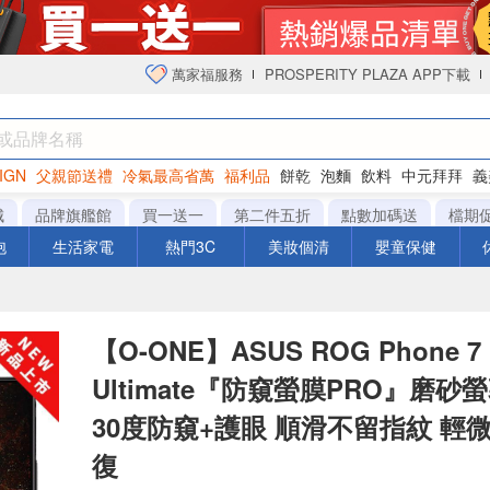
萬家福服務
PROSPERITY PLAZA APP下載
IGN
父親節送禮
冷氣最高省萬
福利品
餅乾
泡麵
飲料
中元拜拜
義
衛生紙
城
品牌旗艦館
買一送一
第二件五折
點數加碼送
檔期
泡
生活家電
熱門3C
美妝個清
嬰童保健
【O-ONE】ASUS ROG Phone 7
Ultimate『防窺螢膜PRO』磨砂
30度防窺+護眼 順滑不留指紋 輕
復