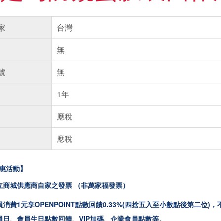
家
台灣
無
號
無
1年
應稅
應稅
惠活動】
立商城供應商自家之發票 （非萬家福發票）
消費1元享OPENPOINT點數回饋0.33%(四捨五入至小數點後第二
員日、會員生日點數回饋、VIP加碼、企業會員點數等。