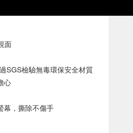
視面
通過SGS檢驗無毒環保安全材質
擔心
螢幕，撕除不傷手