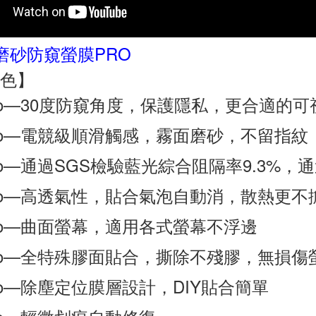
 磨砂防窺螢膜PRO
色】
ro—30度防窺角度，保護隱私，更合適的可
ro—電競級順滑觸感，霧面磨砂，不留指紋
ro—通過SGS檢驗藍光綜合阻隔率9.3%，
ro—高透氣性，貼合氣泡自動消，散熱更不
ro—曲面螢幕，適用各式螢幕不浮邊
ro—全特殊膠面貼合，撕除不殘膠，無損傷
ro—除塵定位膜層設計，DIY貼合簡單