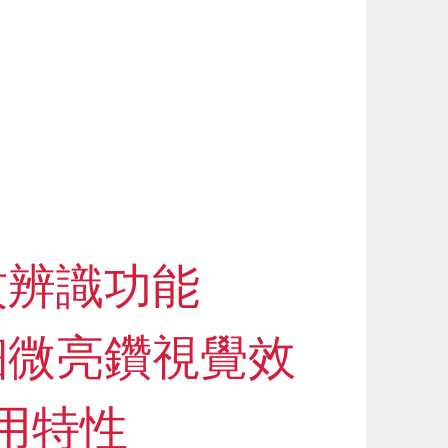
紋辨識功能
細微亮鑽視覺效
用特性