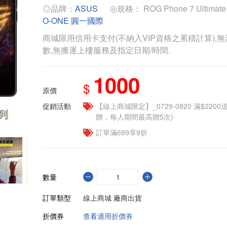
◎品牌：
ASUS
◎規格： ROG Phone 7 Ultimat
O-ONE 圓一國際
商城限用信用卡支付(不納入VIP資格之累積計算),無
數,無搬運上樓服務及指定日期/時間.
1000
$
原價
促銷活動
【線上商城限定】_0729-0820 滿$2200
贈，每人期間最高贈5次)
訂單滿699享9折
數量
訂單類型
線上商城 廠商出貨
折價券
查看適用折價券