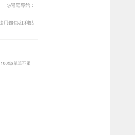
e
◎逛逛專館：
法用錢包/紅利點
送100點(單筆不累