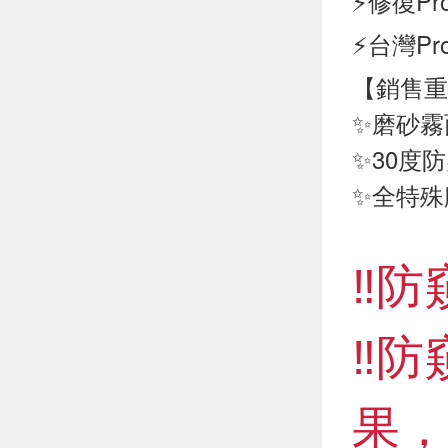
⚡修復P
⚡台灣P
【銷售重
✨磨砂霧
✨30度
✨全特殊
‼️
‼️
果，