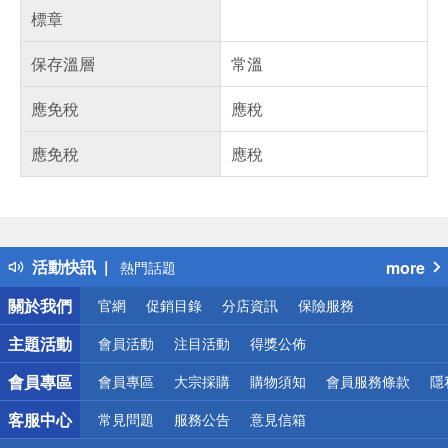
標章
保存溫層
常溫
應免稅
應稅
應免稅
應稅
偏遠地區配送
詐騙網頁！請小心！
得獎公告
活動快訊
more
熱門話題
銀行優惠
關於我們
官網
促銷目錄
分店資訊
保險服務
偏遠地區配送
詐騙網頁！請小心！
主題活動
會員活動
注目活動
得獎公佈
會員專區
會員專區
大宗採購
購物須知
會員服務條款
隱
客服中心
常見問題
服務公告
意見信箱