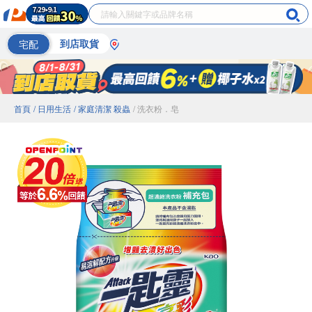
宅配
到店取貨
首頁
/ 日用生活
/ 家庭清潔 殺蟲
/ 洗衣粉．皂