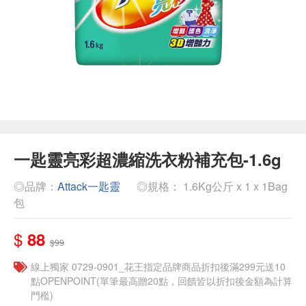
一匙靈亮彩超濃縮洗衣粉補充包-1.6g
◎品牌：
Attack一匙靈
◎規格： 1.6Kg公斤 x 1 x 1Bag
包
$
88
$99
線上獨家 0729-0901_花王指定品牌商品折扣後滿299元送10
點OPENPOINT(單筆最高贈20點，回饋皆以折扣後金額為計算
門檻)