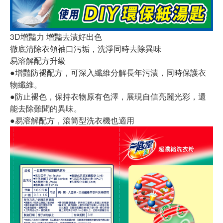
3D增豔力 增豔去漬好出色
徹底清除衣領袖口污垢，洗淨同時去除異味
易溶解配方升級
●增豔防褪配方，可深入纖維分解長年污漬，同時保護衣
物纖維。
●防止褪色，保持衣物原有色澤，展現自信亮麗光彩，還
能去除難聞的異味。
●易溶解配方，滾筒型洗衣機也適用