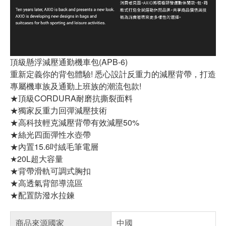
頂級懸浮減壓通勤機車包(APB-6)
重新定義你的背包體驗! 悉心設計反重力的減壓背帶，打造
專屬機車族及通勤上班族的潮流包款!
★頂級CORDURA耐磨抗撕裂面料
★獨家反重力回彈減壓技術
★高科技輕克減壓背帶有效減壓50%
★絲光四面彈性水壺帶
★內置15.6吋絨毛筆電層
★20L超大容量
★背帶滑軌可調式胸扣
★高透氣背部導流區
★配置防潑水拉鍊
商品來源國家
中國