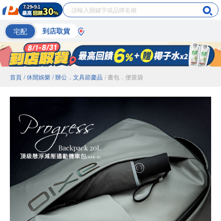
宅配
到店取貨
首頁
/ 休閒娛樂
/ 辦公．文具節慶品
/ 書包．便當袋