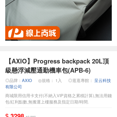
【AXIO】Progress backpack 20L頂
級懸浮減壓通勤機車包(APB-6)
◎品牌：
AXIO
◎規格： 1入
◎逛逛專館：
呈云科技
有限公司
商城限用信用卡支付(不納入VIP資格之累積計算),無法用錢
包/紅利點數,無搬運上樓服務及指定日期/時間.
$
3298
$3,880