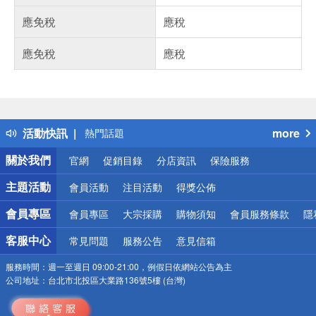
應免稅
應稅
應免稅
應稅
偏遠地區配送
詐騙網頁！請小心！
得獎公告
活動快訊
more
熱門話題
銀行優惠
關於我們
官網
促銷目錄
分店資訊
保險服務
偏遠地區配送
詐騙網頁！請小心！
主題活動
會員活動
注目活動
得獎公佈
會員專區
會員專區
大宗採購
購物須知
會員服務條款
隱
客服中心
常見問題
服務公告
意見信箱
服務時間：
週一至週日 09:00-21:00，例假日依網站公告為主
公司地址：
台北市北投區大業路136號5樓 (台灣)