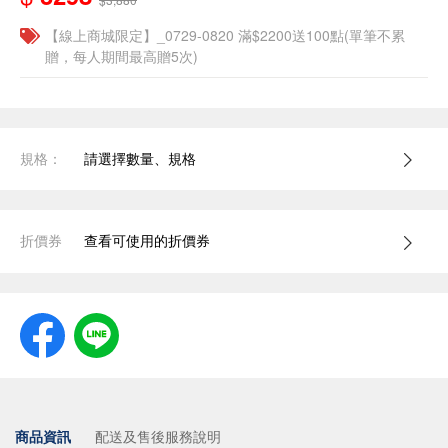
【線上商城限定】_0729-0820 滿$2200送100點(單筆不累
贈，每人期間最高贈5次)
規格：
請選擇數量、規格
折價券
查看可使用的折價券
商品資訊
配送及售後服務說明