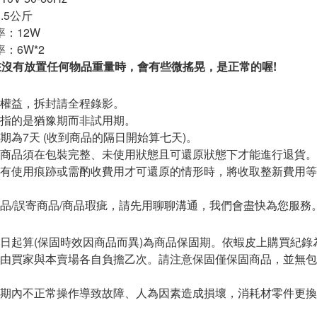
.5公斤
率：12W
：6W*2
在沒有放置任何物品重量時，會有些微搖晃，是正常的喔!
方權益，拆封請全程錄影。
期指的是猶豫期而非試用期。
賞期為7天 (收到商品的隔日開始算七天)。
期商品須在包裝完整、未使用狀態且可還原狀態下才能進行退貨。
品有使用痕跡或需酌收費用才可還原的情形時，將收取整新費用等
商品/誤寄商品/商品瑕疵，請先用聊聊溝通，我們會盡快為您服務
貨日起算(保固時效因商品而異)為商品保固期。依蝦皮上購買紀錄
費由買家與本賣場各自負擔乙次。請注意保固僅保固商品，並無
固期內不正常操作導致故障、人為因素造成損壞，消耗材零件更