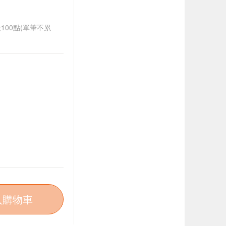
送100點(單筆不累
入購物車