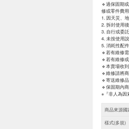
🔹過保固期
修或零件費用
1. 因天災
2. 拆封使
3. 自行或
4. 未按使
5. 消耗性配
🔹若有維修
🔹若有維修
🔹本賣場收
🔹維修請將
🔹寄送維修
🔹保固期內
※『非人為因
商品來源國
樣式(多規)