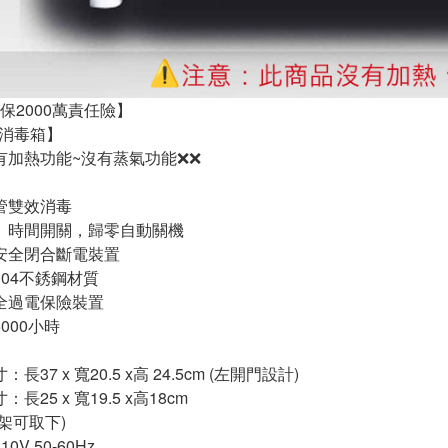
保2000萬責任險】
-消毒箱】
有加熱功能~沒有蒸氣功能❌❌
管雙效消毒
』時間開關，歸零自動關機
安全閉合斷電裝置
304不銹鋼材質
全過電保險裝置
000小時
長37 x 寬20.5 x高 24.5cm (左開門設計)
長25 x 寬19.5 x高18cm
架可取下)
0V 50-60Hz