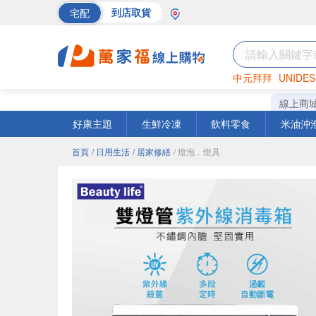
宅配
到店取貨
中元拜拜
UNIDES
海苔
巧克力
罐頭
線上商
好康主題
生鮮冷凍
飲料零食
米油沖
首頁
/ 日用生活
/ 居家修繕
/ 燈泡．燈具