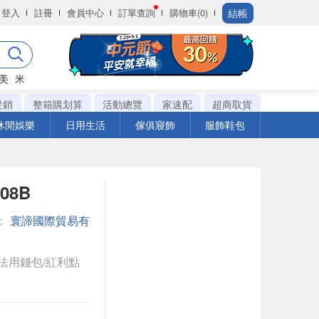
結帳
登入
註冊
會員中心
訂單查詢
購物車(0)
美
米
促銷
整箱購划算
活動總覽
家速配
超商取貨
休閒娛樂
日用生活
傢俱寢飾
服飾鞋包
08B
：
寰諦國際貿易有
法用錢包/紅利點