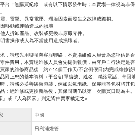
或平台上無購買紀錄，或有以下情形發生時；本賣場一律視為非
。
、地震、雷擊、異常電壓、環境因素而發生之故障或毀損。
用後因移動或運輸造成的損壞
委託他人拆卸產品、改裝或更換非原廠零件。
用說明書操作或人為不當使用造成損壞者。
件
需求，請您先用聊聊與客服聯絡，本賣場維修人員會為您評估是
或零件費用，本賣場維修人員會先提供報價，由客戶自行決定是
到買家的維修商品後，約7-14個工作天(不含例假日)內完成維修
商品附上您的基本資料（平台/訂單編號、姓名、聯絡電話、寄回
品時，請務必妥善緩衝包裝，例如以氣泡紙、保麗龍等包材將其
商品；經維修或更換新品後，其保固期仍以第一次購買日期為主。
素』或『人為因素』判定皆由賣家裁定之※
家
中國
飛利浦燈管