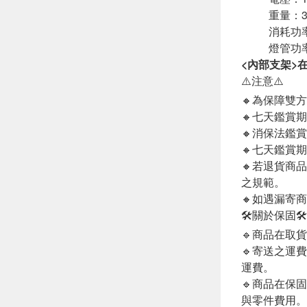
重量：3
消耗功
燈管功率
<內部支架>
⚠️注意⚠️
🔸為保障雙
🔸七天鑑賞
🔸消保法鑑
🔸七天鑑賞
🔸若退貨商
之規範。
🔸如遇漏寄
🛠️關於保固🛠️
🔹商品在取
🔹寄送之運
運費。
🔹商品在保
與零件費用。