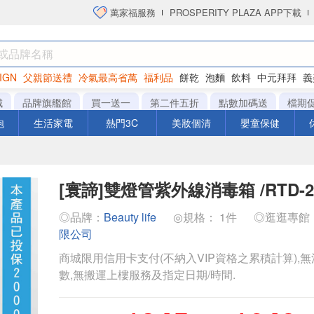
萬家福服務
PROSPERITY PLAZA APP下載
IGN
父親節送禮
冷氣最高省萬
福利品
餅乾
泡麵
飲料
中元拜拜
義
衛生紙
城
品牌旗艦館
買一送一
第二件五折
點數加碼送
檔期
泡
生活家電
熱門3C
美妝個清
嬰童保健
[寰諦]雙燈管紫外線消毒箱 /RTD-2
◎品牌：
Beauty life
◎規格： 1件
◎逛逛專館
限公司
商城限用信用卡支付(不納入VIP資格之累積計算),無
數,無搬運上樓服務及指定日期/時間.