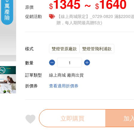
1345 ~
1640
$
$
原價
促銷活動
【線上商城限定】_0729-0820 滿$2200
贈，每人期間最高贈5次)
樣式
雙燈管原廠款
雙燈管飛利浦款
數量
訂單類型
線上商城 廠商出貨
折價券
查看適用折價券
立即購買
加