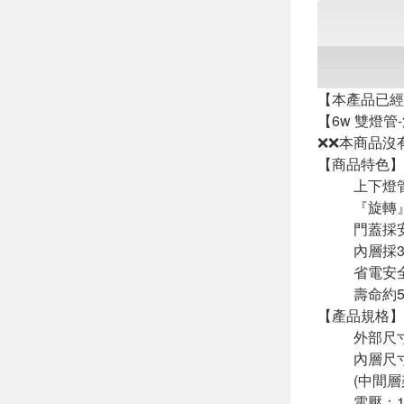
【本產品已經
【6w 雙燈管
❌❌本商品沒
【商品特色】
上下燈
『旋轉
門蓋採
內層採
省電安
壽命約5
【產品規格】
外部尺寸：
內層尺寸：
(中間層
電壓：11