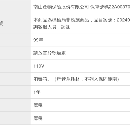
南山產物保險股份有限公司 保單號碼22A00370
本商品為標檢局非應施商品，品目案號：20240
號
詢客服人員，謝謝
99年
請放置於乾燥處
110V
消毒箱。（燈管為耗材，不列入保固範圍）
1年
應稅
應稅