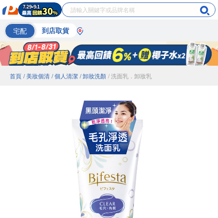
宅配
到店取貨
首頁
/ 美妝個清
/ 個人清潔
/ 卸妝洗顏
/ 洗面乳．卸妝乳