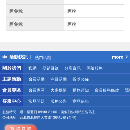
應免稅
應稅
應免稅
應稅
偏遠地區配送
詐騙網頁！請小心！
得獎公告
活動快訊
more
熱門話題
銀行優惠
關於我們
官網
促銷目錄
分店資訊
保險服務
偏遠地區配送
詐騙網頁！請小心！
主題活動
會員活動
注目活動
得獎公佈
會員專區
會員專區
大宗採購
購物須知
會員服務條款
隱
客服中心
常見問題
服務公告
意見信箱
服務時間：
週一至週日 09:00-21:00，例假日依網站公告為主
公司地址：
台北市北投區大業路136號5樓 (台灣)