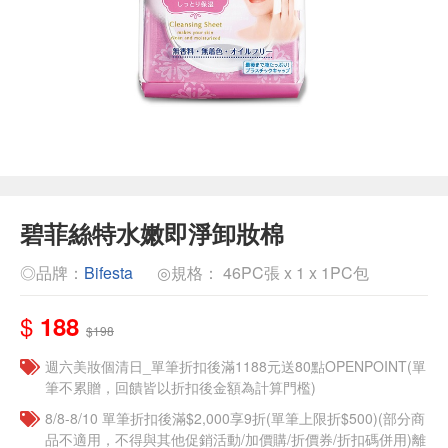
碧菲絲特水嫩即淨卸妝棉
◎品牌：
Bifesta
◎規格： 46PC張 x 1 x 1PC包
$
188
$198
週六美妝個清日_單筆折扣後滿1188元送80點OPENPOINT(單
筆不累贈，回饋皆以折扣後金額為計算門檻)
8/8-8/10 單筆折扣後滿$2,000享9折(單筆上限折$500)(部分商
品不適用，不得與其他促銷活動/加價購/折價券/折扣碼併用)離