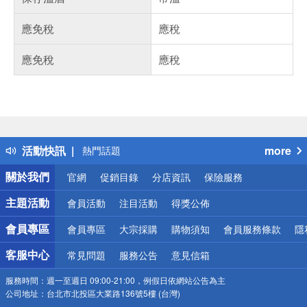
應免稅
應稅
應免稅
應稅
偏遠地區配送
詐騙網頁！請小心！
得獎公告
熱門話題
活動快訊
more
銀行優惠
偏遠地區配送
關於我們
官網
促銷目錄
分店資訊
保險服務
詐騙網頁！請小心！
主題活動
會員活動
注目活動
得獎公佈
會員專區
會員專區
大宗採購
購物須知
會員服務條款
隱
客服中心
常見問題
服務公告
意見信箱
服務時間：
週一至週日 09:00-21:00，例假日依網站公告為主
公司地址：
台北市北投區大業路136號5樓 (台灣)