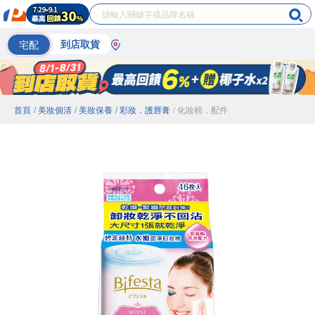
宅配
到店取貨
首頁
/ 美妝個清
/ 美妝保養
/ 彩妝．護唇膏
/ 化妝棉．配件