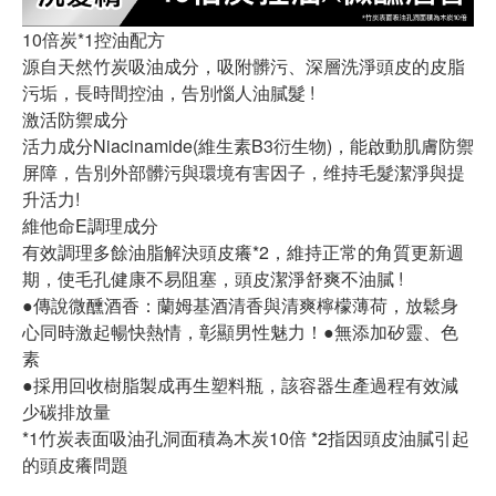
10倍炭*1控油配方
源自天然竹炭吸油成分，吸附髒污、深層洗淨頭皮的皮脂
污垢，長時間控油，告別惱人油膩髮 !
激活防禦成分
活力成分Niacinamide(維生素B3衍生物)，能啟動肌膚防禦
屏障，告別外部髒污與環境有害因子，维持毛髮潔淨與提
升活力!
維他命E調理成分
有效調理多餘油脂解決頭皮癢*2，維持正常的角質更新週
期，使毛孔健康不易阻塞，頭皮潔淨舒爽不油膩 !
●傳說微醺酒香：蘭姆基酒清香與清爽檸檬薄荷，放鬆身
心同時激起暢快熱情，彰顯男性魅力！●無添加矽靈、色
素
●採用回收樹脂製成再生塑料瓶，該容器生產過程有效減
少碳排放量
*1竹炭表面吸油孔洞面積為木炭10倍 *2指因頭皮油膩引起
的頭皮癢問題