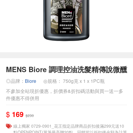
MENS Biore 調理控油洗髮精傳說微醺
◎品牌：
Biore
◎規格： 750g克 x 1 x 1PC瓶
不參加全站現折優惠，折價券&折扣碼活動與買一送一多
件優惠不得併用
$
169
$230
線上獨家 0729-0901_花王指定品牌商品折扣後滿299元送10
點OPENPOINT(單筆最高贈20點，回饋皆以折扣後金額為計算