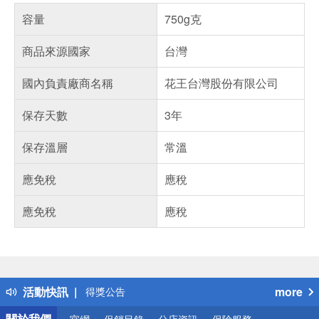
容量
750g克
商品來源國家
台灣
國內負責廠商名稱
花王台灣股份有限公司
保存天數
3年
保存溫層
常溫
應免稅
應稅
應免稅
應稅
偏遠地區配送
詐騙網頁！請小心！
得獎公告
活動快訊
more
熱門話題
銀行優惠
關於我們
官網
促銷目錄
分店資訊
保險服務