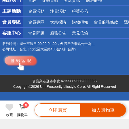
偏遠地區配送
詐騙網頁！請小心！
主題活動
會員活動
注目活動
得獎公佈
會員專區
會員專區
大宗採購
購物須知
會員服務條款
隱
客服中心
常見問題
服務公告
意見信箱
服務時間：
週一至週日 09:00-21:00，例假日依網站公告為主
公司地址：
台北市北投區大業路136號5樓 (台灣)
食品業者登錄字號 A-122662550-00000-6
Copyright©2026 Uni-Prosperity Lifestyle Corp. All Right Reserved
0
立即購買
加入購物車
收藏
購物車