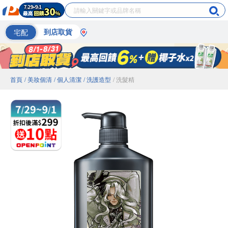
宅配
到店取貨
首頁
/ 美妝個清
/ 個人清潔
/ 洗護造型
/ 洗髮精