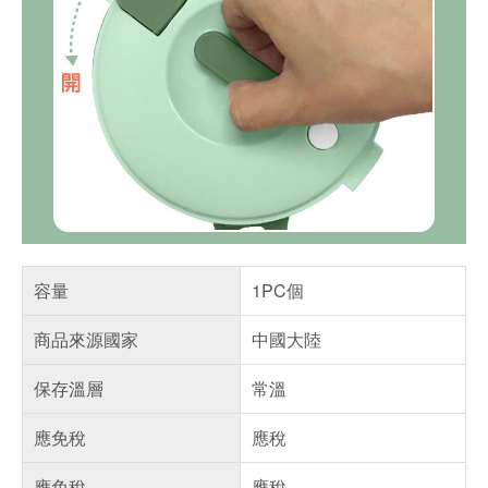
容量
1PC個
商品來源國家
中國大陸
保存溫層
常溫
應免稅
應稅
應免稅
應稅