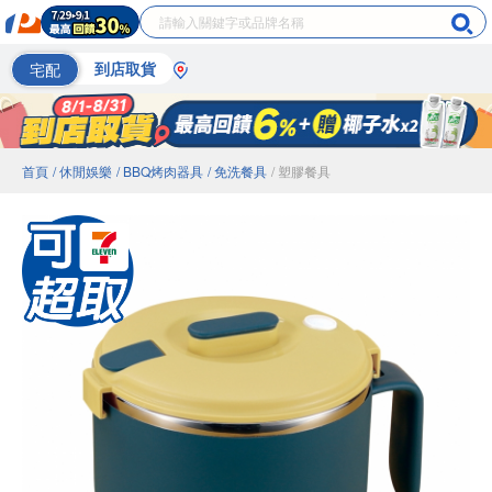
宅配
到店取貨
首頁
/ 休閒娛樂
/ BBQ烤肉器具
/ 免洗餐具
/ 塑膠餐具