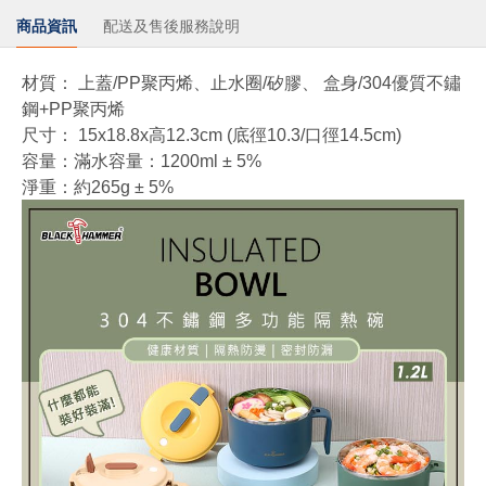
商品資訊
配送及售後服務說明
材質： 上蓋/PP聚丙烯、止水圈/矽膠、 盒身/304優質不鏽
鋼+PP聚丙烯
尺寸： 15x18.8x高12.3cm (底徑10.3/口徑14.5cm)
容量：滿水容量：1200ml ± 5%
淨重：約265g ± 5%