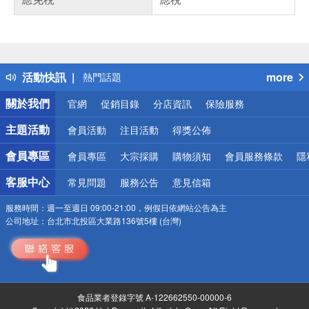
偏遠地區配送
詐騙網頁！請小心！
得獎公告
活動快訊
more
熱門話題
銀行優惠
關於我們
官網
促銷目錄
分店資訊
保險服務
偏遠地區配送
詐騙網頁！請小心！
主題活動
會員活動
注目活動
得獎公佈
會員專區
會員專區
大宗採購
購物須知
會員服務條款
隱
客服中心
常見問題
服務公告
意見信箱
服務時間：
週一至週日 09:00-21:00，例假日依網站公告為主
公司地址：
台北市北投區大業路136號5樓 (台灣)
食品業者登錄字號 A-122662550-00000-6