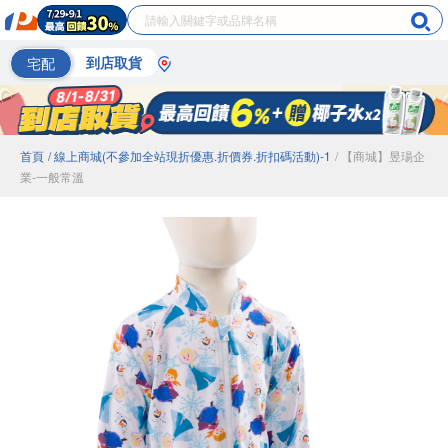
宅配
到店取貨
首頁
/ 線上商城(不參加全站現折優惠.折價券.折扣碼活動)-1
/ 【商城】昱瑒企
業-一般常溫