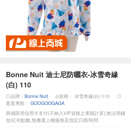
Bonne Nuit 迪士尼防曬衣-冰雪奇緣
(白) 110
◎品牌：
Bonne Nuit
◎規格： 冰雪奇緣(白) 110
◎
逛逛專館：
GOOGOOGAGA
商城限用信用卡支付(不納入VIP資格之累積計算),無法用錢
包/紅利點數,無搬運上樓服務及指定日期/時間.