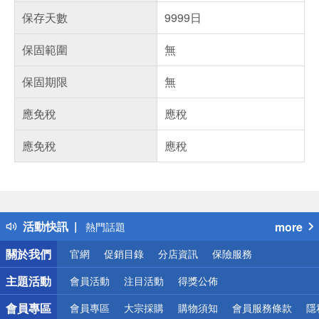
保存天數
9999日
保固範圍
無
保固期限
無
應免稅
應稅
應免稅
應稅
偏遠地區配送
詐騙網頁！請小心！
得獎公告
活動快訊
more
熱門話題
銀行優惠
關於我們
官網
促銷目錄
分店資訊
保險服務
偏遠地區配送
詐騙網頁！請小心！
主題活動
會員活動
注目活動
得獎公佈
會員專區
會員專區
大宗採購
購物須知
會員服務條款
隱