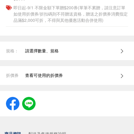
即日起-9/1 不限金額下單贈$200券(單筆不累贈，請注意訂單
如使用折價券/折扣碼則不符贈送資格，贈送之折價券消費指定
品滿$2,000可折，不得與其他優惠活動合併使用)
規格：
請選擇數量、規格
折價券
查看可使用的折價券
商品資訊
配送及售後服務說明