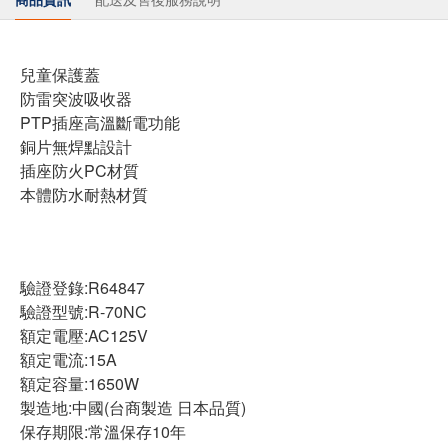
兒童保護蓋
防雷突波吸收器
PTP插座高溫斷電功能
銅片無焊點設計
插座防火PC材質
本體防水耐熱材質
驗證登錄:R64847
驗證型號:R-70NC
額定電壓:AC125V
額定電流:15A
額定容量:1650W
製造地:中國(台商製造 日本品質)
保存期限:常溫保存10年