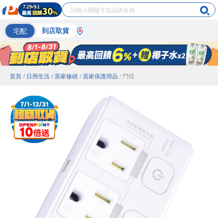
宅配
到店取貨
首頁
/ 日用生活
/ 居家修繕
/ 居家保護用品
/ 門檔