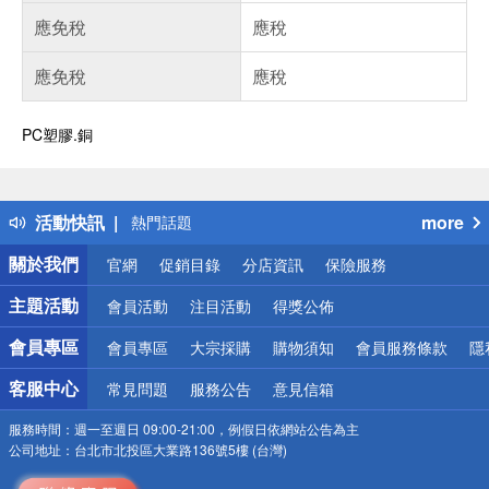
應免稅
應稅
應免稅
應稅
PC塑膠.銅
偏遠地區配送
詐騙網頁！請小心！
得獎公告
活動快訊
more
熱門話題
銀行優惠
關於我們
官網
促銷目錄
分店資訊
保險服務
偏遠地區配送
詐騙網頁！請小心！
主題活動
會員活動
注目活動
得獎公佈
會員專區
會員專區
大宗採購
購物須知
會員服務條款
隱
客服中心
常見問題
服務公告
意見信箱
服務時間：
週一至週日 09:00-21:00，例假日依網站公告為主
公司地址：
台北市北投區大業路136號5樓 (台灣)