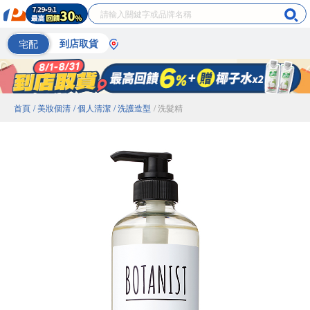
宅配
到店取貨
首頁
/ 美妝個清
/ 個人清潔
/ 洗護造型
/ 洗髮精