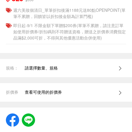
週六美妝個清日_單筆折扣後滿1188元送80點OPENPOINT(單
筆不累贈，回饋皆以折扣後金額為計算門檻)
即日起-9/1 不限金額下單贈$200券(單筆不累贈，請注意訂單
如使用折價券/折扣碼則不符贈送資格，贈送之折價券消費指定
品滿$2,000可折，不得與其他優惠活動合併使用)
規格：
請選擇數量、規格
折價券
查看可使用的折價券