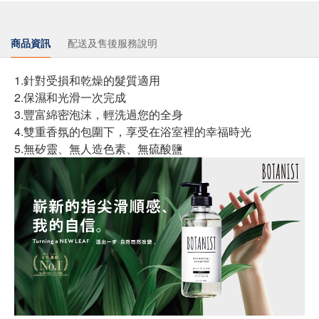
商品資訊
配送及售後服務說明
1.針對受損和乾燥的髮質適用
2.保濕和光滑一次完成
3.豐富綿密泡沫，輕洗過您的全身
4.雙重香氛的包圍下，享受在浴室裡的幸福時光
5.無矽靈、無人造色素、無硫酸鹽