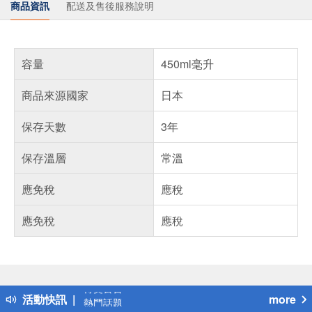
商品資訊
配送及售後服務說明
容量
450ml毫升
商品來源國家
日本
保存天數
3年
保存溫層
常溫
應免稅
應稅
應免稅
應稅
偏遠地區配送
詐騙網頁！請小心！
得獎公告
活動快訊
more
熱門話題