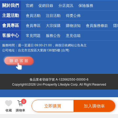
銀行優惠
關於我們
官網
促銷目錄
分店資訊
保險服務
偏遠地區配送
詐騙網頁！請小心！
主題活動
會員活動
注目活動
得獎公佈
會員專區
會員專區
大宗採購
購物須知
會員服務條款
隱
客服中心
常見問題
服務公告
意見信箱
服務時間：
週一至週日 09:00-21:00，例假日依網站公告為主
公司地址：
台北市北投區大業路136號5樓 (台灣)
食品業者登錄字號 A-122662550-00000-6
Copyright©2026 Uni-Prosperity Lifestyle Corp. All Right Reserved
0
立即購買
加入購物車
收藏
購物車