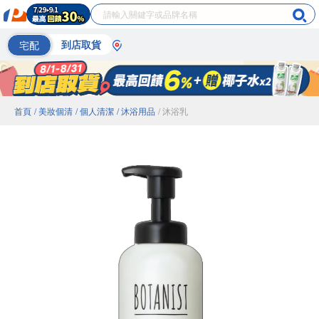
宅配
到店取貨
首頁
/ 美妝個清
/ 個人清潔
/ 沐浴用品
/ 沐浴乳